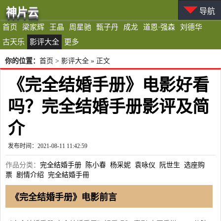
神片云
导航
首页
梁家辉
王晶
周星驰
甄子丹
成龙
道恩·强森
刘德华
古天乐
影评大全
更多
你的位置：
首页
>
影评大全
» 正文
《完全结婚手册》电影好看
吗？完全结婚手册影评及简
介
发布时间：2021-08-11 11:42:59
作品分类：
完全结婚手册
陈小春
杨采妮
袁咏仪
阮世生
选座购
票
剧情介绍
完全結婚手冊
《完全结婚手册》电影前言