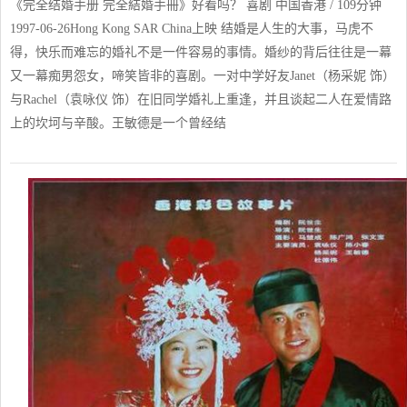
《完全结婚手册 完全結婚手冊》好看吗？ 喜剧 中国香港 / 109分钟
1997-06-26Hong Kong SAR China上映 结婚是人生的大事，马虎不
得，快乐而难忘的婚礼不是一件容易的事情。婚纱的背后往往是一幕
又一幕痴男怨女，啼笑皆非的喜剧。一对中学好友Janet（杨采妮 饰）
与Rachel（袁咏仪 饰）在旧同学婚礼上重逢，并且谈起二人在爱情路
上的坎坷与辛酸。王敏德是一个曾经结