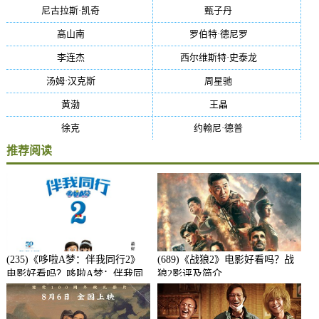
尼古拉斯·凯奇
(34)
甄子丹
(34)
高山南
(33)
罗伯特·德尼罗
(32)
李连杰
(29)
西尔维斯特·史泰龙
(29)
汤姆·汉克斯
(27)
周星驰
(27)
黄渤
(27)
王晶
(26)
徐克
(26)
约翰尼·德普
(25)
推荐阅读
(235)《哆啦A梦：伴我同行2》
(689)《战狼2》电影好看吗？战
电影好看吗？哆啦A梦：伴我同
狼2影评及简介
行2影评及简介