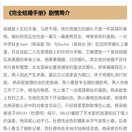
《完全结婚手册》剧情简介
结婚是人生的大事，马虎不得，快乐而难忘的婚礼不是一件容易的事
情。婚纱的背后往往是一幕又一幕痴男怨女，啼笑皆非的喜剧。一对
中学好友Janet（杨采妮 饰）与Rachel（袁咏仪 饰）在旧同学婚礼上重
逢，并且谈起二人在爱情路上的坎坷与辛酸。王敏德是一个曾经结婚
后来离婚的单身父亲，他尊重婚姻，讨厌婚礼，其实他对结婚不存任
何兴奋和憧憬；女友袁咏仪要求铺张的童话式婚礼，把幸福展现在人
前，两人因此产生矛盾。最后王以梁爱袁为借口，终于将婚礼进行到
底。 杨采妮是婚妙店的老板娘，陈小春是专业婚妙摄影师，两人并肩
工作了三年，相当的熟悉，也上演了一出情感牵扯的喜剧。杨采妮爱
上有妇之夫，在他的支持下开设婚纱店。陈小春暗恋杨采妮，但很明
白杨采妮心目中的对象並非自己，只好將爱意默默埋在心底。杨采妮
被浪子BRAD（杜德伟）吸引，BRAD兼顾了艺术家的浪漫和拉丁情人
的溫柔，杨采妮心动不已。杜德伟出色的摄影水平气走陈小春。后来
陈小春当了摄影记者，而杜德伟去非洲大陆继续流浪。杨采妮在杜德