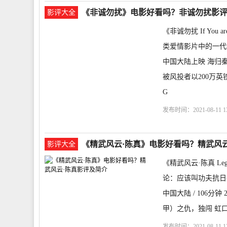
《非诚勿扰》电影好看吗？非诚勿扰影
影评大全
《非诚勿扰 If You
类爱情影片中的一代绝唱
中国大陆上映 海归
被风投者以200万
G
发布时间：2021-08-11 13
购票
剧情介绍
If You 
《精武风云·陈真》电影好看吗？精武风
影评大全
《精武风云·陈真 Legend 
论：应该叫功夫抗日
中国大陆 / 106分
甲）之仇，独闯 虹
发布时间：2021-08-11 13