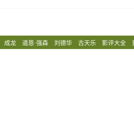
成龙
道恩·强森
刘德华
古天乐
影评大全