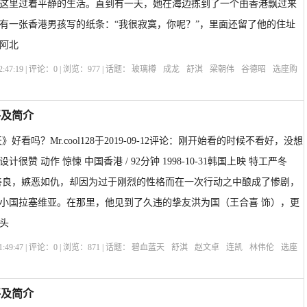
这里过着平静的生活。直到有一天，她在海边拣到了一个由香港飘过来
有一张香港男孩写的纸条：“我很寂寞，你呢？”，里面还留了他的住址
阿北
:47:19 | 评论：
0
| 浏览：
977
| 话题：
玻璃樽
成龙
舒淇
梁朝伟
谷德昭
选座购
tle
评及简介
好看吗？Mr.cool128于2019-09-12评论：刚开始看的时候不看好，没想
很赞 动作 惊悚 中国香港 / 92分钟 1998-10-31韩国上映 特工严冬
善良，嫉恶如仇，却因为过于刚烈的性格而在一次行动之中酿成了惨剧，
小国拉塞维亚。在那里，他见到了久违的挚友洪为国（王合喜 饰），更
头
:49:47 | 评论：
0
| 浏览：
871
| 话题：
碧血蓝天
舒淇
赵文卓
连凯
林伟伦
选座
藍天
评及简介