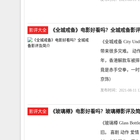
强
选座购票
剧情介
《全城戒备》电影好看吗？全城戒备影
影评大全
《全城戒备 City U
带来很多灾难。 动作 惊
年，香港解款车被摔
竟是赤手空拳，一时
京饰）
发布时间：2021-08-11 12
座购票
剧情介绍
City
《玻璃樽》电影好看吗？玻璃樽影评及
影评大全
《玻璃樽 Glass 
旧。 喜剧 动作 爱情 