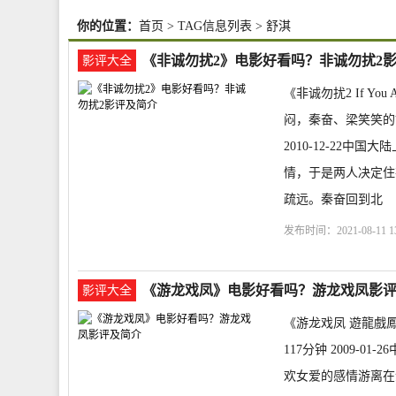
你的位置：
首页
> TAG信息列表 > 舒淇
《非诚勿扰2》电影好看吗？非诚勿扰2
影评大全
《非诚勿扰2 If You
闷，秦奋、梁笑笑的故
2010-12-22
情，于是两人决定住
疏远。秦奋回到北
发布时间：2021-08-11 13
购票
剧情介绍
If You
《游龙戏凤》电影好看吗？游龙戏凤影
影评大全
《游龙戏凤 遊龍戲鳳》
117分钟 2009-
欢女爱的感情游离在