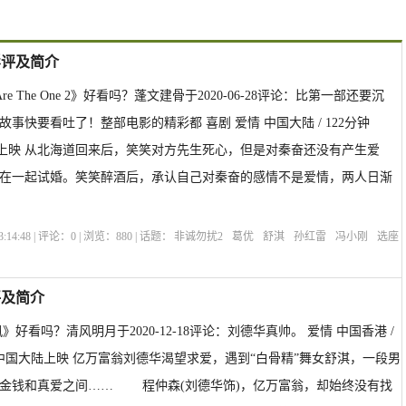
影评及简介
 Are The One 2》好看吗？蓬文建骨于2020-06-28评论：比第一部还要沉
事快要看吐了！整部电影的精彩都 喜剧 爱情 中国大陆 / 122分钟
中国大陆上映 从北海道回来后，笑笑对方先生死心，但是对秦奋还没有产生爱
在一起试婚。笑笑醉酒后，承认自己对秦奋的感情不是爱情，两人日渐
:14:48 | 评论：
0
| 浏览：
880
| 话题：
非诚勿扰2
葛优
舒淇
孙红雷
冯小刚
选座
 Are The One 2
评及简介
好看吗？清风明月于2020-12-18评论：刘德华真帅。 爱情 中国香港 /
01-26中国大陆上映 亿万富翁刘德华渴望求爱，遇到“白骨精”舞女舒淇，一段男
金钱和真爱之间…… 程仲森(刘德华饰)，亿万富翁，却始终没有找