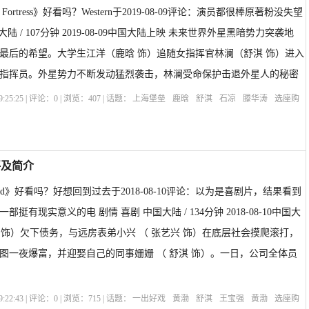
i Fortress》好看吗？Western于2019-08-09评论：演员都很棒原著粉没失望
大陆 / 107分钟 2019-08-09中国大陆上映 未来世界外星黑暗势力突袭地
最后的希望。大学生江洋（鹿晗 饰）追随女指挥官林澜（舒淇 饰）进入
指挥员。外星势力不断发动猛烈袭击，林澜受命保护击退外星人的秘密
:25:25 | 评论：
0
| 浏览：
407
| 话题：
上海堡垒
鹿晗
舒淇
石凉
滕华涛
选座购
Fortress
评及简介
sland》好看吗？好想回到过去于2018-08-10评论：以为是喜剧片，结果看到
挺有现实意义的电 剧情 喜剧 中国大陆 / 134分钟 2018-08-10中国大
渤 饰）欠下债务，与远房表弟小兴 （ 张艺兴 饰）在底层社会摸爬滚打，
图一夜爆富，并迎娶自己的同事姗姗 （ 舒淇 饰）。一日，公司全体员
:22:43 | 评论：
0
| 浏览：
715
| 话题：
一出好戏
黄渤
舒淇
王宝强
黄渤
选座购