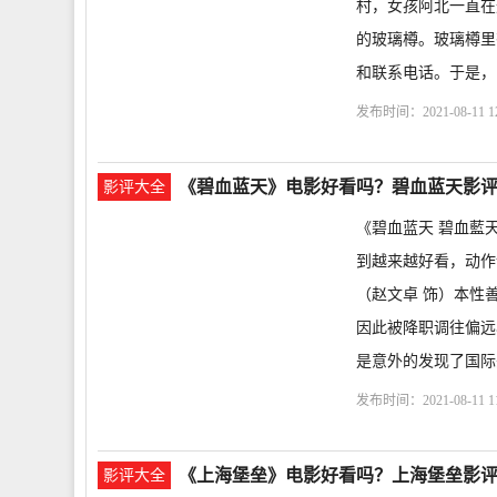
村，女孩阿北一直在
的玻璃樽。玻璃樽里
和联系电话。于是，
发布时间：2021-08-11 12
票
剧情介绍
Glass Bot
《碧血蓝天》电影好看吗？碧血蓝天影
影评大全
《碧血蓝天 碧血藍天》
到越来越好看，动作设计
（赵文卓 饰）本性
因此被降职调往偏远
是意外的发现了国际
发布时间：2021-08-11 11
购票
剧情介绍
碧血
《上海堡垒》电影好看吗？上海堡垒影
影评大全