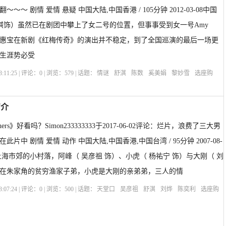
～ 剧情 爱情 悬疑 中国大陆,中国香港 / 105分钟 2012-03-08中国
舒淇饰）虽然已在剧团中攀上了女二号的位置，但事事受到女一号Amy
惠宝在新剧《红梅传奇》的演出并不稳定，到了全国巡演的最后一场更
生涯势必受
:11:25 | 评论：
0
| 浏览：
579
| 话题：
情谜
舒淇
陈数
奚美娟
黎妙雪
选座购
简介
others》好看吗？Simon233333333于2017-06-02评论：烂片，浪费了三大男
片中 剧情 爱情 动作 中国大陆,中国香港,中国台湾 / 95分钟 2007-08-
上海市郊的小村落，阿峰（ 吴彦祖 饰）、小虎（ 杨祐宁 饰）与大刚（ 刘
在朱家角的贫穷渔家子弟，小虎是大刚的亲弟弟，三人的情
:07:24 | 评论：
0
| 浏览：
500
| 话题：
天堂口
吴彦祖
舒淇
刘烨
陈奕利
选座购
others