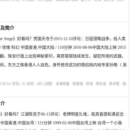
绍
Legend of the Fist: The Return of Chen Zhen
评及简介
nder Siege》好看吗？贾国天寺于2015-12-10评论：日寇侵略战争，给人类
悚 科幻 中国香港,中国大陆 / 110分钟 2010-08-06中国大陆上映 2015
翻，珠宝行墙上出现神秘掌印，离奇罪案陆续发生，疑犯所用的武器，
间，东方之珠香港人人自危。身怀绝世武功的情侣档内地专家孙皓（ 吴
:59:54 | 评论：
0
| 浏览：
685
| 话题：
全城戒备
郭富城
舒淇
邹兆龙
陈木胜
选
 Under Siege
简介
Bottle》好看吗？江湖陈克于06-13评论：老牌明星扎堆，极具喜感和满足念
中国香港,中国台湾 / 121分钟 1999-02-06中国台湾上映 台湾一个小渔