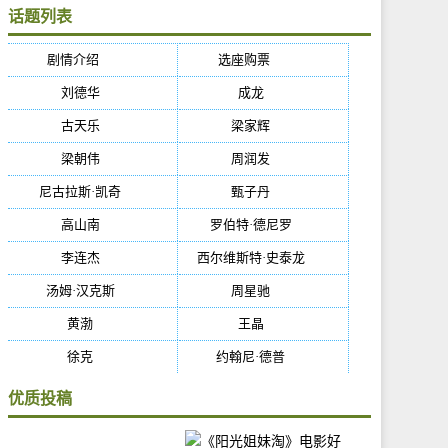
话题列表
剧情介绍
(5384)
选座购票
(5384)
刘德华
(50)
成龙
(46)
古天乐
(40)
梁家辉
(38)
梁朝伟
(37)
周润发
(36)
尼古拉斯·凯奇
(34)
甄子丹
(34)
高山南
(33)
罗伯特·德尼罗
(32)
李连杰
(29)
西尔维斯特·史泰龙
(29)
汤姆·汉克斯
(27)
周星驰
(27)
黄渤
(27)
王晶
(26)
徐克
(26)
约翰尼·德普
(25)
优质投稿