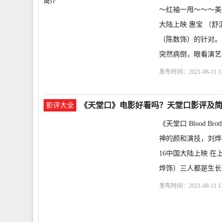
～红袖一甩～～～美翻～～
大陆上映 惠宝 （
（陈数饰）的针对。
突然病倒，眼看演艺
发布时间：2021-08-11 13
票
剧情介绍
情謎
《天堂口》电影好看吗？天堂口影评及
影评大全
《天堂口 Blood Br
神的颜和演技，刘烨在此
16中国大陆上映 在
烨饰）三人都是生长
发布时间：2021-08-11 13
票
剧情介绍
Blood Br