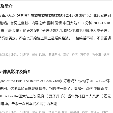
评及简介
 are the One》好看吗？虓虓虓虓虓虓虓虓虓于2015-08-30评论：此片就是同
。台词之幽默、内容之新 喜剧 爱情 中国大陆 / 130分钟 2008-12-18
秦奋（葛优 饰）的天才发明“分歧终端机”因能公平和平地解决人类分歧，
英镑高价买走。秦奋也开始踏上网上征婚的路途，一路笑话不断，不是重遇
:05:32 | 评论：
0
| 浏览：
980
| 话题：
非诚勿扰
葛优
舒淇
方中信
冯小刚
选座
are the One
云·陈真影评及简介
of the Fist: The Return of Chen Zhen》好看吗？dyceg于2016-08-28评
神剧，这陈真简直就是蝙蝠侠、钢铁侠一般了，嘿嘿～ 动作 中国香港,
钟 2010-09-21中国大陆上映 陈真（ 甄子丹 饰）当年为报日本人杀师（ 霍元
口道场，击杀一众日本武术高手力石刚
:02:23 | 评论：
0
| 浏览：
559
| 话题：
精武风云·陈真
甄子丹
舒淇
黄秋生
刘伟