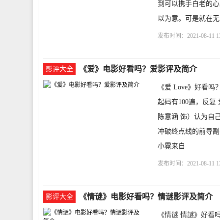
到可以携手白老的心
以为意。可是就在无
发布时间：2021-08-11 13
座购票
剧情介绍
遊
《爱》电影好看吗？爱影评及简介
影评大全
《爱 Love》好看吗
起码有100遍，反复 爱
陈意涵 饰）认为自
冲破终点线的前导副
小霓来自
发布时间：2021-08-11 13
荣
选座购票
剧情介
《情谜》电影好看吗？情谜影评及简介
影评大全
《情谜 情謎》好看吗