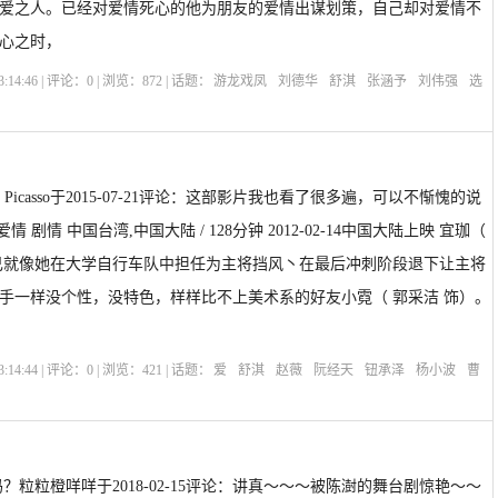
爱之人。已经对爱情死心的他为朋友的爱情出谋划策，自己却对爱情不
心之时，
:14:46 | 评论：
0
| 浏览：
872
| 话题：
游龙戏凤
刘德华
舒淇
张涵予
刘伟强
选
龍戲鳳
？Picasso于2015-07-21评论：这部影片我也看了很多遍，可以不惭愧的说
情 剧情 中国台湾,中国大陆 / 128分钟 2012-02-14中国大陆上映 宜珈（
己就像她在大学自行车队中担任为主将挡风丶在最后冲刺阶段退下让主将
手一样没个性，没特色，样样比不上美术系的好友小霓（ 郭采洁 饰）。
:14:44 | 评论：
0
| 浏览：
421
| 话题：
爱
舒淇
赵薇
阮经天
钮承泽
杨小波
曹
绍
Love
？粒粒橙咩咩于2018-02-15评论：讲真～～～被陈澍的舞台剧惊艳～～