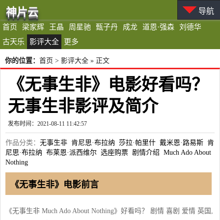
神片云
导航
首页
梁家辉
王晶
周星驰
甄子丹
成龙
道恩·强森
刘德华
古天乐
影评大全
更多
你的位置：
首页
>
影评大全
» 正文
《无事生非》电影好看吗？
无事生非影评及简介
发布时间：2021-08-11 11:42:57
作品分类：
无事生非
肯尼思·布拉纳
莎拉·帕里什
戴米恩·路易斯
肯
尼思·布拉纳
布莱恩·派西维尔
选座购票
剧情介绍
Much Ado About
Nothing
《无事生非》电影前言
《无事生非 Much Ado About Nothing》好看吗？ 剧情 喜剧 爱情 英国,