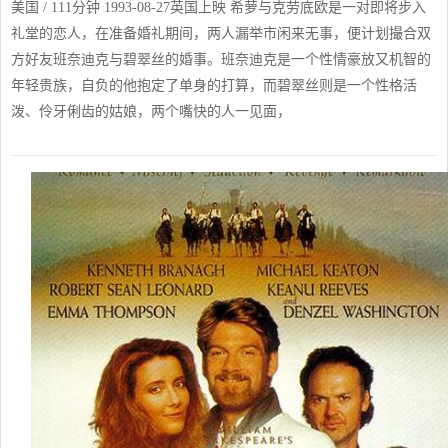
美国 / 111分钟 1993-08-27英国上映 希萝与克劳底欧是一对即将步入
礼堂的恋人，在准备婚礼期间，两人漏举市闲来无事，便计划撮合双
方好友班奈迪克与碧翠丝的婚事。班奈迪克是一个性情豪放又机智的
年轻贵族，自负的他抱定了单身的打算，而碧翠丝则是一个性格活
泼、伶牙俐齿的姑娘，两个嘴快的人一见面，