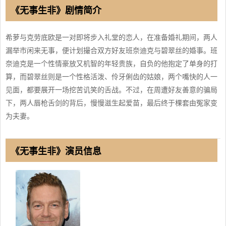
《无事生非》剧情简介
希萝与克劳底欧是一对即将步入礼堂的恋人，在准备婚礼期间，两人
漏举市闲来无事，便计划撮合双方好友班奈迪克与碧翠丝的婚事。班
奈迪克是一个性情豪放又机智的年轻贵族，自负的他抱定了单身的打
算，而碧翠丝则是一个性格活泼、伶牙俐齿的姑娘，两个嘴快的人一
见面，都要展开一场挖苦讥笑的舌战。不过，在周遭好友善意的骗局
下，两人唇枪舌剑的背后，慢慢滋生起爱苗，最后终于棵套由冤家变
为夫妻。
《无事生非》演员信息