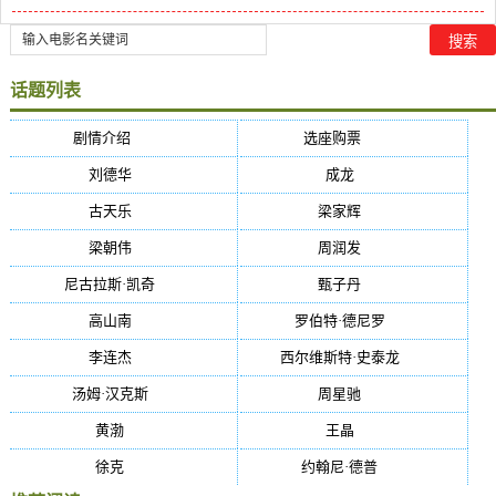
话题列表
剧情介绍
(5384)
选座购票
(5384)
刘德华
(50)
成龙
(46)
古天乐
(40)
梁家辉
(38)
梁朝伟
(37)
周润发
(36)
尼古拉斯·凯奇
(34)
甄子丹
(34)
高山南
(33)
罗伯特·德尼罗
(32)
李连杰
(29)
西尔维斯特·史泰龙
(29)
汤姆·汉克斯
(27)
周星驰
(27)
黄渤
(27)
王晶
(26)
徐克
(26)
约翰尼·德普
(25)