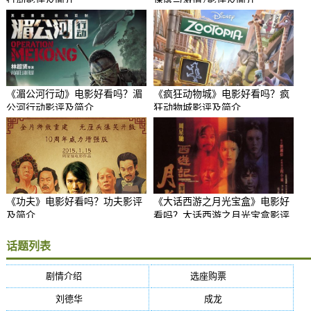
行动影评及简介
速度与激情7影评及简介
《湄公河行动》电影好看吗？湄
《疯狂动物城》电影好看吗？疯
公河行动影评及简介
狂动物城影评及简介
《功夫》电影好看吗？功夫影评
《大话西游之月光宝盒》电影好
及简介
看吗？大话西游之月光宝盒影评
及简介
话题列表
剧情介绍
(5384)
选座购票
(5384)
刘德华
(50)
成龙
(46)