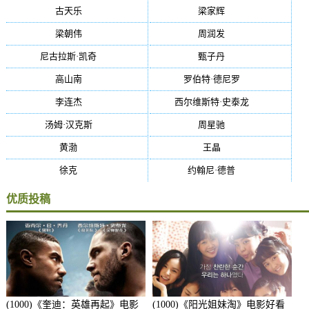
古天乐
(40)
梁家辉
(38)
梁朝伟
(37)
周润发
(36)
尼古拉斯·凯奇
(34)
甄子丹
(34)
高山南
(33)
罗伯特·德尼罗
(32)
李连杰
(29)
西尔维斯特·史泰龙
(29)
汤姆·汉克斯
(27)
周星驰
(27)
黄渤
(27)
王晶
(26)
徐克
(26)
约翰尼·德普
(25)
优质投稿
(1000)《奎迪：英雄再起》电影
(1000)《阳光姐妹淘》电影好看