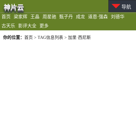
神片云
导航
首页
梁家辉
王晶
周星驰
甄子丹
成龙
道恩·强森
刘德华
古天乐
影评大全
更多
你的位置：
首页
> TAG信息列表 > 加里·西尼斯