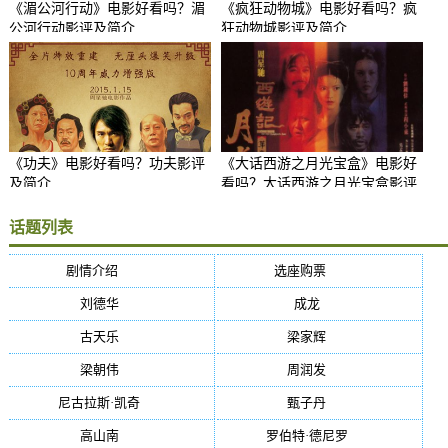
《湄公河行动》电影好看吗？湄
《疯狂动物城》电影好看吗？疯
公河行动影评及简介
狂动物城影评及简介
《功夫》电影好看吗？功夫影评
《大话西游之月光宝盒》电影好
及简介
看吗？大话西游之月光宝盒影评
及简介
话题列表
剧情介绍
(5384)
选座购票
(5384)
刘德华
(50)
成龙
(46)
古天乐
(40)
梁家辉
(38)
梁朝伟
(37)
周润发
(36)
尼古拉斯·凯奇
(34)
甄子丹
(34)
高山南
(33)
罗伯特·德尼罗
(32)