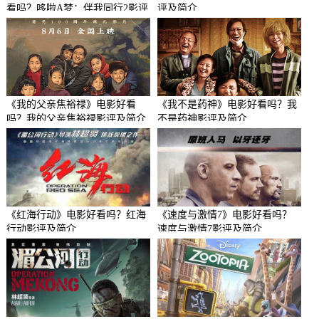
看吗？哆啦A梦：伴我同行2影评
评及简介
及简介
《我的父亲焦裕禄》电影好看
《我不是药神》电影好看吗？我
吗？我的父亲焦裕禄影评及简介
不是药神影评及简介
《红海行动》电影好看吗？红海
《速度与激情7》电影好看吗？
行动影评及简介
速度与激情7影评及简介