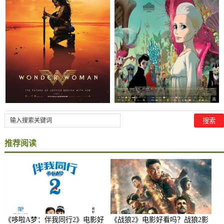
推荐阅读
《哆啦A梦：伴我同行2》电影好
《战狼2》电影好看吗？战狼2影