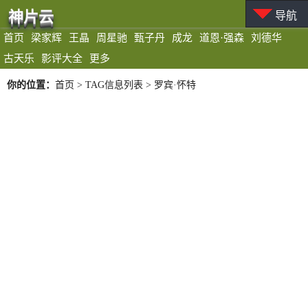
神片云
导航
首页
梁家辉
王晶
周星驰
甄子丹
成龙
道恩·强森
刘德华
古天乐
影评大全
更多
你的位置：
首页
> TAG信息列表 > 罗宾·怀特