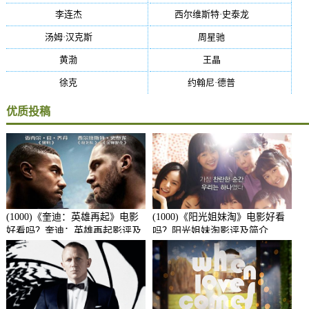
李连杰
(29)
西尔维斯特·史泰龙
(29)
汤姆·汉克斯
(27)
周星驰
(27)
黄渤
(27)
王晶
(26)
徐克
(26)
约翰尼·德普
(25)
优质投稿
(1000)《奎迪：英雄再起》电影
(1000)《阳光姐妹淘》电影好看
好看吗？奎迪：英雄再起影评及
吗？阳光姐妹淘影评及简介
简介