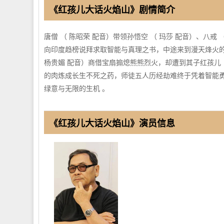
《红孩儿大话火焰山》剧情简介
唐僧 （ 陈昭荣 配音）带领孙悟空 （ 玛莎 配音）、八
向印度趋榜说拜求取智能与真理之书，中途来到漫天烽火的火
杨贵媚 配音）商借宝扇搧熄熊熊烈火，却遭到其子红孩儿 
的肉炼成长生不死之药，师徒五人历经劫难终于凭着智能
绿意与无限的生机 。
《红孩儿大话火焰山》演员信息