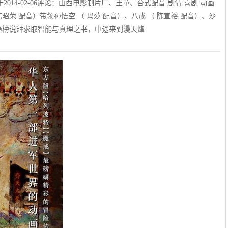
逆规则于2014-02-06评论：山西电影制片厂、王童、台式配音 剧情 喜剧 动画
僧 （ 陈昭荣 配音）带领孙悟空 （ 玛莎 配音）、八戒 （ 陈宣裕 配音）、沙
趋榜说拜求取智能与真理之书，中途来到漫天烽