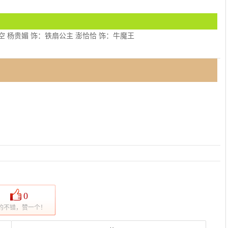
悟空 杨贵媚 饰：铁扇公主 澎恰恰 饰：牛魔王
0
的不错，赞一个！