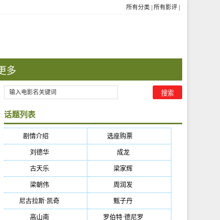
所有分类
|
所有影评
|
更多
话题列表
剧情介绍
(5384)
选座购票
(5384)
刘德华
(50)
成龙
(46)
古天乐
(40)
梁家辉
(38)
梁朝伟
(37)
周润发
(36)
尼古拉斯·凯奇
(34)
甄子丹
(34)
高山南
(33)
罗伯特·德尼罗
(32)