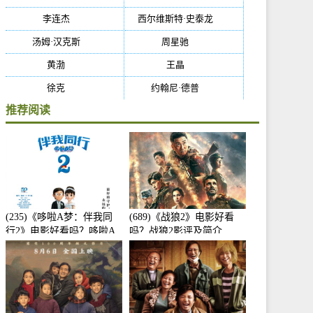
李连杰
(29)
西尔维斯特·史泰龙
(29)
汤姆·汉克斯
(27)
周星驰
(27)
黄渤
(27)
王晶
(26)
徐克
(26)
约翰尼·德普
(25)
推荐阅读
(235)《哆啦A梦：伴我同
(689)《战狼2》电影好看
行2》电影好看吗？哆啦A
吗？战狼2影评及简介
梦：伴我同行2影评及简介