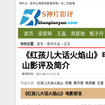
神片云 - 影评让每部电影都有独一无二的故事
首页
梁家辉
王晶
周星驰
甄子丹
你的位置：
首页
>
影评大全
» 正文
《红孩儿大话火焰山》
山影评及简介
发布时间：2021-08-11 13:11:35
作品分类：
红孩儿大话火焰山
阿雅
蔡升晏
杨贵媚
王童
《红孩儿大话火焰山》电影前言