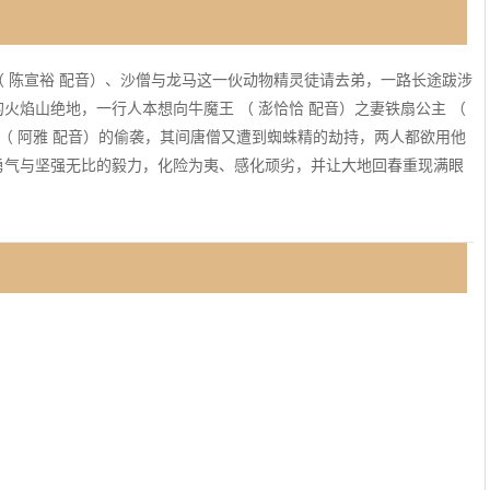
戒 （ 陈宣裕 配音）、沙僧与龙马这一伙动物精灵徒请去弟，一路长途跋涉
焰山绝地，一行人本想向牛魔王 （ 澎恰恰 配音）之妻铁扇公主 （
（ 阿雅 配音）的偷袭，其间唐僧又遭到蜘蛛精的劫持，两人都欲用他
勇气与坚强无比的毅力，化险为夷、感化顽劣，并让大地回春重现满眼