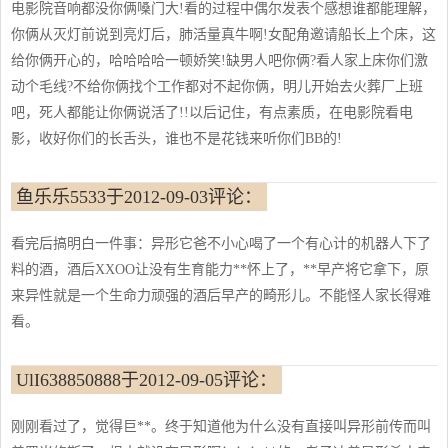
电影院音响都没你俩嗓门大!看的过程中偶尔发表个感想谁都能理解，
你俩从灭灯前说到亮灯后，肺活量真牛啊!女配角邀请船长上个床，这
给你俩开心的，哈哈哈哈一顿娇笑!缺男人吧你俩?看人家上床你们激
动个毛线?不给你俩找个工作都对不起你俩，明儿开始去火葬厂上班
吧，死人都能让你俩说活了!!以后记住，有点素质，在电影院看电
影，收好你们的长舌头，谁也不是花钱来听你们BB的!
鱼乐乐5533于2012-09-03评论：
看完后搞明白一件事：异形它爸不小心喝了一个有心计的机器人下了
料的酒，酒后XXOO让没有生育能力**怀上了，**早产将它拿下，原
来异性就是一个生命力顽强的酒后早产的畸形儿。不能怪人家长得难
看。
UlI638850888于2012-09-05评论：
刚刚看过了，觉得巨**。终于知道他为什么没有直接叫异形前传而叫