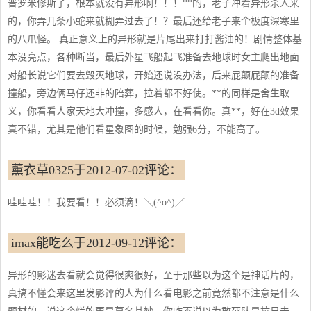
普罗米修斯了，根本就没有异形啊！！！**的，老子冲着异形杀人来
的，你弄几条小蛇来就糊弄过去了！？最后还给老子来个极度深寒里
的八爪怪。 真正意义上的异形就是片尾出来打打酱油的！剧情整体基
本没亮点，各种断当，最后外星飞船起飞准备去地球时女主爬出地面
对船长说它们要去毁灭地球，开始还说没办法，后来屁颠屁颠的准备
撞船，旁边俩马仔还非的陪葬，拉着都不好使。**的同样是舍生取
义，你看看人家天地大冲撞，多感人，在看看你。真**，好在3d效果
真不错，尤其是他们看星象图的时候，勉强6分，不能高了。
薰衣草0325于2012-07-02评论：
哇哇哇！！我要看！！必须滴！＼(^o^)／
imax能吃么于2012-09-12评论：
异形的影迷去看就会觉得很爽很好，至于那些以为这个是神话片的，
真搞不懂会来这里发影评的人为什么看电影之前竟然都不注意是什么