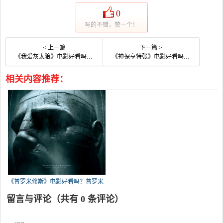
0
写的不错，赞一个！
< 上一篇
下一篇 >
《我爱灰太狼》电影好看吗？我爱灰太狼影评及简介
《神探亨特张》电影好看吗？神探亨特张影评及简介
相关内容推荐：
《普罗米修斯》电影好看吗？普罗米
修
留言与评论（共有
0
条评论）