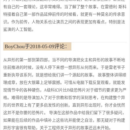
有自己的一套理论，这非常难得。当了解了整个故事，在雷德利·斯科
特接着自己第一部作品延伸前传的时候看，就更有一种莫名的传承意
识。作为前传，人物关系也让演员之间的表现更加有看点，特别是法
鲨演的人工智能。
BoyChou于2018-05-09评论：
从异形的第一部到第四部，当不同的导演把女主和异形的故事不断地
往前推进的时候，没有人停下来想一想异形从何而来。于是雷老爷子
重新执导该系列，就是想给我们讲一个源起的故事。 故事整体讲得顺
理成章，放在大银幕上足够震撼。可惜从电脑下载反复观看，就能发
现情节中的各种硬伤，A级科幻片比B级恐怖片对于细节的要求更为严
格。难得的是导演加入了对于宗教和哲学的深刻思考，在构建整个异
形的世界观上有了更多启发性的创新。直到异形出现时，你才会恍然
这并不是你要的恐怖片。 导演在这部作品中给我们留下了很多疑问，
如果能在后续的作品中填补上这些坑并能使之自洽，那无疑对于构建
异形宇宙很有帮助，关于工程师关于异形的故事还远未开始。