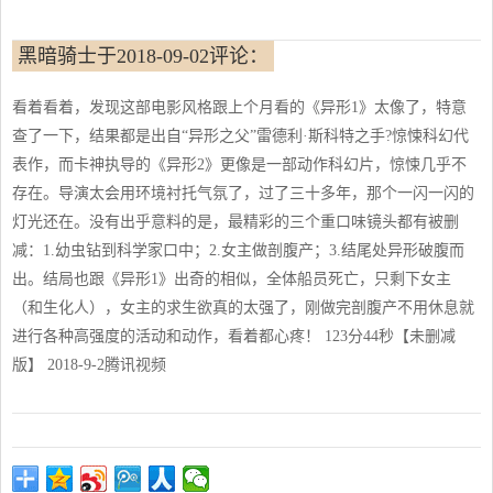
黑暗骑士于2018-09-02评论：
看着看着，发现这部电影风格跟上个月看的《异形1》太像了，特意
查了一下，结果都是出自“异形之父”雷德利·斯科特之手?惊悚科幻代
表作，而卡神执导的《异形2》更像是一部动作科幻片，惊悚几乎不
存在。导演太会用环境衬托气氛了，过了三十多年，那个一闪一闪的
灯光还在。没有出乎意料的是，最精彩的三个重口味镜头都有被删
减：1.幼虫钻到科学家口中；2.女主做剖腹产；3.结尾处异形破腹而
出。结局也跟《异形1》出奇的相似，全体船员死亡，只剩下女主
（和生化人），女主的求生欲真的太强了，刚做完剖腹产不用休息就
进行各种高强度的活动和动作，看着都心疼！ 123分44秒【未删减
版】 2018-9-2腾讯视频