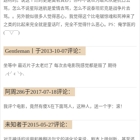
题材的。说这个烂的更是莫名其妙，你咋不说以为敢死队是抗日去
骂，怎么不说星际迷航是爱情去骂，怎么不说泰坦尼克是战争片去
骂。。另外貌似很多人觉得恶心，我觉得这个比电锯惊魂和死神来了
之类的比起来完全就是童话吖，完全不觉得什么恶心。PS：俺学医的
(￣▽￣)
Gentleman丨于2013-10-07评论：
坐等中 最近片子太老烂了 每次去电影院感觉都是毁了 期待
╭(╯ε╰)╮
阿周286于2017-07-18评论：
我评个电影，竟然有傻X在下面骂人，这种人，送一个字：滚！
未知者于2015-05-27评论：
对于神话的运用和推翻达尔文的进化论来说，剧本上很创新，甚至还