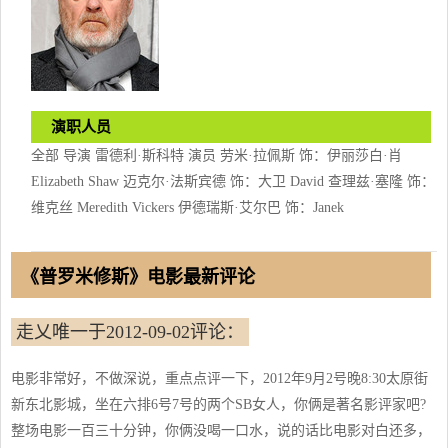
演职人员
全部 导演 雷德利·斯科特 演员 劳米·拉佩斯 饰：伊丽莎白·肖
Elizabeth Shaw 迈克尔·法斯宾德 饰：大卫 David 查理兹·塞隆 饰：
维克丝 Meredith Vickers 伊德瑞斯·艾尔巴 饰：Janek
《普罗米修斯》电影最新评论
走乂唯一于2012-09-02评论：
电影非常好，不做深说，重点点评一下，2012年9月2号晚8:30太原街
新东北影城，坐在六排6号7号的两个SB女人，你俩是著名影评家吧?
整场电影一百三十分钟，你俩没喝一口水，说的话比电影对白还多，