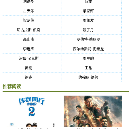
刘德华
(50)
成龙
(46)
古天乐
(40)
梁家辉
(38)
梁朝伟
(37)
周润发
(36)
尼古拉斯·凯奇
(34)
甄子丹
(34)
高山南
(33)
罗伯特·德尼罗
(32)
李连杰
(29)
西尔维斯特·史泰龙
(29)
汤姆·汉克斯
(27)
周星驰
(27)
黄渤
(27)
王晶
(26)
徐克
(26)
约翰尼·德普
(25)
推荐阅读