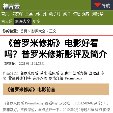
神片云
导航
首页
梁家辉
王晶
周星驰
甄子丹
成龙
道恩·强森
刘德华
古天乐
影评大全
更多
你的位置：
首页
>
影评大全
» 正文
《普罗米修斯》电影好看
吗？普罗米修斯影评及简介
发布时间：2021-08-11 12:53:41
作品分类：
普罗米修斯
劳米·拉佩斯
迈克尔·法斯宾德
查理兹·塞
隆
雷德利·斯科特
选座购票
剧情介绍
Prometheus
《普罗米修斯》电影前言
《普罗米修斯 Prometheus》好看吗？走乂唯一于2012-09-02评论：电
影非常好，不做深说，重点点评一下，2012年9月2号晚8:30 科幻 惊悚