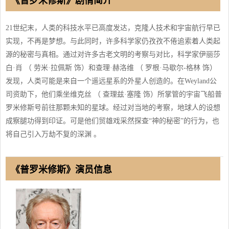
《普罗米修斯》剧情简介
21世纪末，人类的科技水平已高度发达，克隆人技术和宇宙航行早已
实现，不再是梦想。与此同时，许多科学家仍孜孜不倦追索着人类起
源的秘密与真相。通过对许多古老文明的考察与对比，科学家伊丽莎
白·肖 （ 劳米·拉佩斯 饰）和查理·赫洛维 （ 罗根·马歇尔-格林 饰）
发现，人类可能是来自一个遥远星系的外星人创造的。在Weyland公
司资助下，他们乘坐维克丝 （ 查理兹·塞隆 饰）所掌管的宇宙飞船普
罗米修斯号前往那颗未知的星球。经过对当地的考察，地球人的设想
成察腿功得到印证。可是他们贸雄戏采然探查“神的秘密”的行为，也
将自己引入万劫不复的深渊 。
《普罗米修斯》演员信息