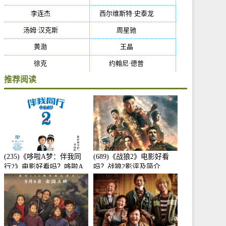
李连杰
(29)
西尔维斯特·史泰龙
(29)
汤姆·汉克斯
(27)
周星驰
(27)
黄渤
(27)
王晶
(26)
徐克
(26)
约翰尼·德普
(25)
推荐阅读
(235)《哆啦A梦：伴我同
(689)《战狼2》电影好看
行2》电影好看吗？哆啦A
吗？战狼2影评及简介
梦：伴我同行2影评及简介