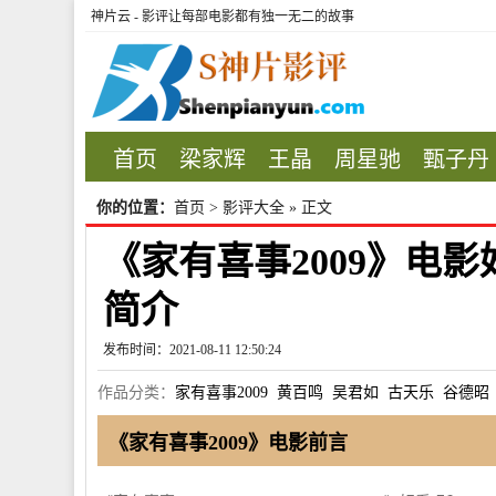
神片云 - 影评让每部电影都有独一无二的故事
首页
梁家辉
王晶
周星驰
甄子丹
你的位置：
首页
>
影评大全
» 正文
《家有喜事2009》电影
简介
发布时间：2021-08-11 12:50:24
作品分类：
家有喜事2009
黄百鸣
吴君如
古天乐
谷德昭
《家有喜事2009》电影前言