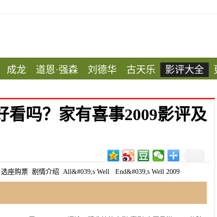
成龙
道恩·强森
刘德华
古天乐
影评大全
好看吗？家有喜事2009影评及
选座购票
剧情介绍
All&#039;s Well
End&#039;s Well 2009