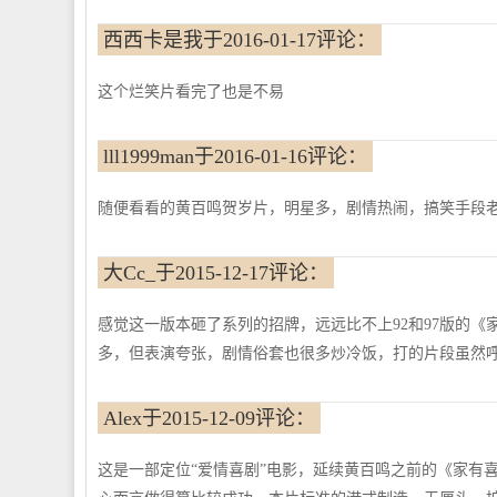
西西卡是我于2016-01-17评论：
这个烂笑片看完了也是不易
lll1999man于2016-01-16评论：
随便看看的黄百鸣贺岁片，明星多，剧情热闹，搞笑手段
大Cc_于2015-12-17评论：
感觉这一版本砸了系列的招牌，远远比不上92和97版的
多，但表演夸张，剧情俗套也很多炒冷饭，打的片段虽然呼
Alex于2015-12-09评论：
这是一部定位“爱情喜剧”电影，延续黄百鸣之前的《家有