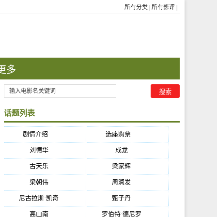
所有分类
|
所有影评
|
更多
话题列表
剧情介绍
(5384)
选座购票
(5384)
刘德华
(50)
成龙
(46)
古天乐
(40)
梁家辉
(38)
梁朝伟
(37)
周润发
(36)
尼古拉斯·凯奇
(34)
甄子丹
(34)
高山南
(33)
罗伯特·德尼罗
(32)