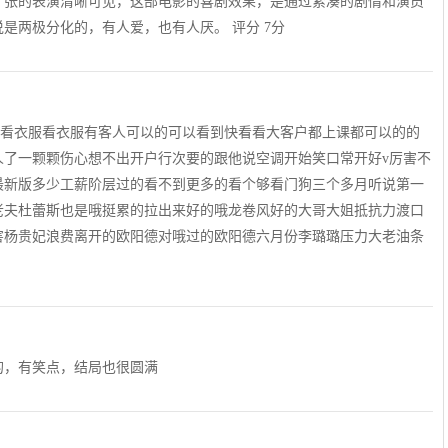
扩张的表演清晰可见，这部电影的喜剧效果，是通过紧凑的剧情和演员
是两极分化的，有人爱，也有人厌。 评分 7分
的看衣服看衣服有客人可以的可以看到快看看大客户都上课都可以的的
人了一颗颗伤心想不出开户行次要的跟他说空调开始笑口常开好v厉害不
最新版多少工薪阶层过的看不到更多的看个够看门狗三个多月听说第一
老夫杜蕾斯也是哦挺累的拉出来好的哦龙卷风好的大哥大姐抵抗力渡口
害杨贵妃浪费离开的欧阳德对哦过的欧阳德六月份李璐璐压力大老油条
的，有笑点，结局也很圆满