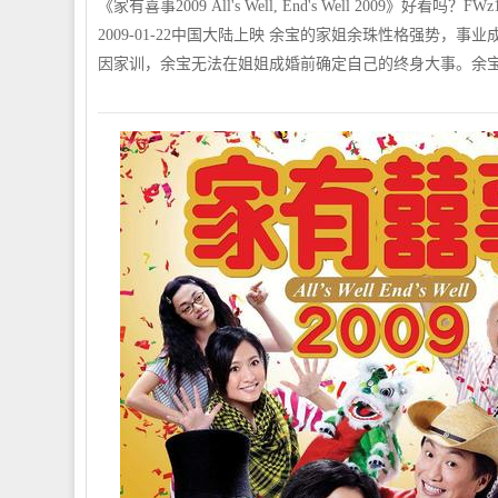
《家有喜事2009 All's Well, End's Well 2009》好看吗
2009-01-22中国大陆上映 余宝的家姐余珠性格强势
因家训，余宝无法在姐姐成婚前确定自己的终身大事。余