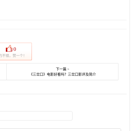
0
的不错，赞一个！
下一篇 >
《三岔口》电影好看吗？三岔口影评及简介