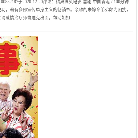
？FWz100852187于2020-12-20评论：精典搞笑电影 喜剧 中国香港 / 100分钟
，事业成功，著有多部宣传单身主义的畅销书。余珠的未嫁令弟弟颇为困扰，
宝请爱情治疗师曹迪克出面，帮助姐姐