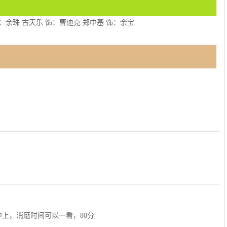
如 饰：余珠 古天乐 饰：曹迪克 郑中基 饰：余宝
上，消磨时间可以一看，80分