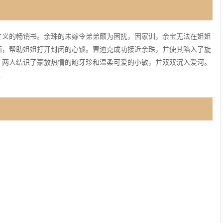
主义的畅销书。余珠的未嫁令弟弟颇为困扰，因家训，余宝无法在姐姐
面，帮助姐姐打开封闭的心锁。曹迪克成功接近余珠，并使其陷入了旋
，两人结识了豪放热情的龅牙珍和温柔可爱的小敏，并双双沉入爱河。
.