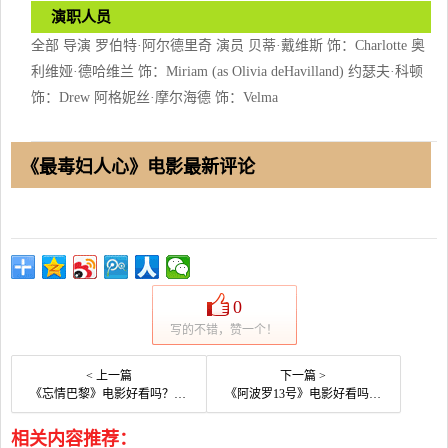
演职人员
全部 导演 罗伯特·阿尔德里奇 演员 贝蒂·戴维斯 饰：Charlotte 奥
利维娅·德哈维兰 饰：Miriam (as Olivia deHavilland) 约瑟夫·科顿
饰：Drew 阿格妮丝·摩尔海德 饰：Velma
《最毒妇人心》电影最新评论
0
写的不错，赞一个！
< 上一篇
下一篇 >
《忘情巴黎》电影好看吗？忘情巴黎影评及简介
《阿波罗13号》电影好看吗？阿波罗13号影评及简介
相关内容推荐：