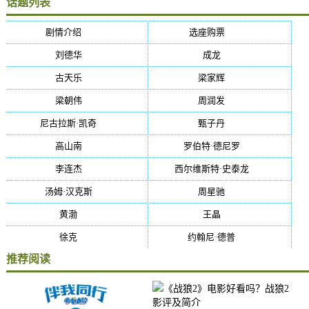
话题列表
剧情介绍
(5384)
选座购票
(5384)
刘德华
(50)
成龙
(46)
古天乐
(40)
梁家辉
(38)
梁朝伟
(37)
周润发
(36)
尼古拉斯·凯奇
(34)
甄子丹
(34)
高山南
(33)
罗伯特·德尼罗
(32)
李连杰
(29)
西尔维斯特·史泰龙
(29)
汤姆·汉克斯
(27)
周星驰
(27)
黄渤
(27)
王晶
(26)
徐克
(26)
约翰尼·德普
(25)
推荐阅读