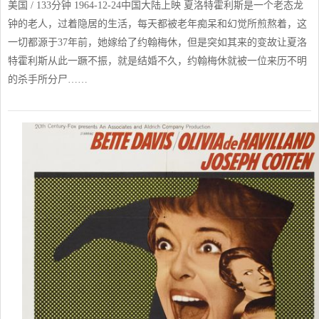
美国 / 133分钟 1964-12-24中国大陆上映 夏洛特霍利斯是一个老态龙
钟的老人，过着隐居的生活，每天都被老年痴呆和幻觉所煎熬着，这
一切都源于37年前，她嫁给了约翰梅休，但是突如其来的变故让夏洛
特霍利斯从此一蹶不振，就是结婚不久，约翰梅休就被一位来历不明
的杀手所分尸……