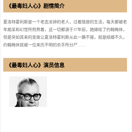
《最毒妇人心》剧情简介
夏洛特霍利斯是一个老态龙钟的老人，过着隐居的生活，每天都被老
年痴呆和幻觉所煎熬着，这一切都源于37年前，她嫁给了约翰梅休，
但是突如其来的变故让夏洛特霍利斯从此一蹶不振，就是结婚不久，
约翰梅休就被一位来历不明的杀手所分尸……
《最毒妇人心》演员信息