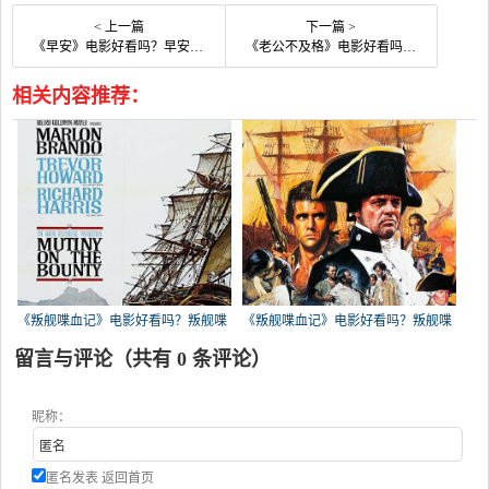
< 上一篇
下一篇 >
《早安》电影好看吗？早安影评及简介
《老公不及格》电影好看吗？老公不及格影评及简介
相关内容推荐：
《叛舰喋血记》电影好看吗？叛舰喋
《叛舰喋血记》电影好看吗？叛舰喋
血
血
留言与评论（共有
0
条评论）
昵称：
匿名发表
返回首页