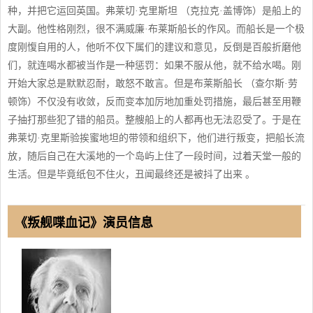
种，并把它运回英国。弗莱切·克里斯坦 （克拉克·盖博饰）是船上的
大副。他性格刚烈，很不满威廉·布莱斯船长的作风。而船长是一个极
度刚愎自用的人，他听不仅下属们的建议和意见，反倒是百般折磨他
们，就连喝水都被当作是一种惩罚：如果不服从他，就不给水喝。刚
开始大家总是默默忍耐，敢怒不敢言。但是布莱斯船长 （查尔斯·劳
顿饰）不仅没有收敛，反而变本加厉地加重处罚措施，最后甚至用鞭
子抽打那些犯了错的船员。整艘船上的人都再也无法忍受了。于是在
弗莱切·克里斯验挨蜜地坦的带领和组织下，他们进行叛变，把船长流
放，随后自己在大溪地的一个岛屿上住了一段时间，过着天堂一般的
生活。但是毕竟纸包不住火，丑闻最终还是被抖了出来 。
《叛舰喋血记》演员信息