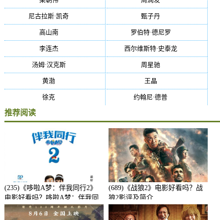
尼古拉斯·凯奇
(34)
甄子丹
(34)
高山南
(33)
罗伯特·德尼罗
(32)
李连杰
(29)
西尔维斯特·史泰龙
(29)
汤姆·汉克斯
(27)
周星驰
(27)
黄渤
(27)
王晶
(26)
徐克
(26)
约翰尼·德普
(25)
推荐阅读
(235)《哆啦A梦：伴我同行2》
(689)《战狼2》电影好看吗？战
电影好看吗？哆啦A梦：伴我同
狼2影评及简介
行2影评及简介