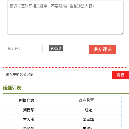
验证码：
话题列表
剧情介绍
(5384)
选座购票
(5384)
刘德华
(50)
成龙
(46)
古天乐
(40)
梁家辉
(38)
梁朝伟
(37)
周润发
(36)