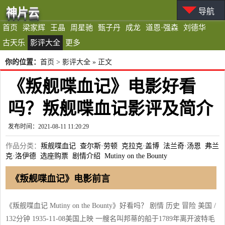
神片云
导航
首页
梁家辉
王晶
周星驰
甄子丹
成龙
道恩·强森
刘德华
古天乐
影评大全
更多
你的位置：
首页
>
影评大全
» 正文
《叛舰喋血记》电影好看
吗？叛舰喋血记影评及简介
发布时间：2021-08-11 11:20:29
作品分类：
叛舰喋血记
查尔斯·劳顿
克拉克·盖博
法兰奇·汤恩
弗兰
克·洛伊德
选座购票
剧情介绍
Mutiny on the Bounty
《叛舰喋血记》电影前言
《叛舰喋血记 Mutiny on the Bounty》好看吗？ 剧情 历史 冒险 美国 /
132分钟 1935-11-08美国上映 一艘名叫邦蒂的船于1789年离开波特毛