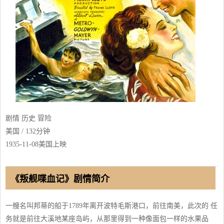
剧情 历史 冒险
美国 / 132分钟
1935-11-08美国上映
《叛舰喋血记》剧情简介
一艘名叫邦蒂的船于1789年离开波特毛斯港口，前往南美，此次的 任
务就是前往大溪地某座岛屿，从那里得到一种像面包一样的水果品