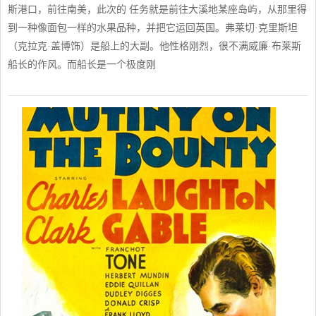
斯港口，前往南美，此次的 任务就是前往大溪地某座岛屿，从那里得
到一种像面包一样的水果品种，并把它运回英国。弗莱切·克里斯坦
（克拉克·盖博饰）是船上的大副。他性格刚烈，很不满威廉·布莱斯
船长的作风。而船长是一个极度刚