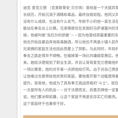
迪克·爱克兰德 （克里斯蒂安·贝尔饰）曾经是一个天赋
长经历，开始沉溺于酒精和毒品，最终自毁前程。他同父异府
没有什么成绩、也没有什么名气，年龄不小的他一直生活
能站在拳击台上比赛。兄弟俩居住在贫困的马萨诸塞州的
候，他被叫做“洛厄尔的骄傲”－－因为他曾经把最重要的
他也开始自暴自弃地吸毒酗酒，所以他也不再是小镇人民
兄弟俩的家庭生活也因此而蒙上了阴影。与此同时，年轻
拳击之路走得并不顺畅。在输掉第一场比巩嫌趋浆赛后，他有
来。她给沃德规划了职业生涯，并且让哥哥爱克兰德做他
一场比赛里，他的对手差一点把他给打死。出于对自己男朋
让他难过也曾带给他欢笑的家庭，要他离开那个动辄使用
提升。渐渐地，他成为了具有拳王挑战资格的“斗士”。就
一次是所有人的机会－－对于沃德而言，府愚页碑他一定
说，他们要冰释前嫌，让这个家庭不再是名存实亡的躯壳。
这个家庭终于也重修于好。