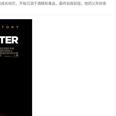
的成长经历，开始沉溺于酒精和毒品，最终自毁前程。他同父异府夜