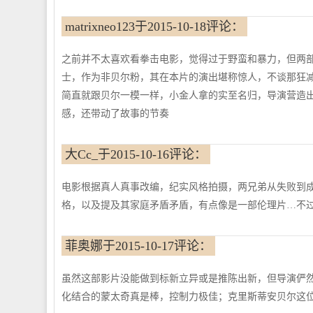
matrixneo123于2015-10-18评论：
之前并不太喜欢看拳击电影，觉得过于野蛮和暴力，但两
士，作为非贝尔粉，其在本片的演出堪称惊人，不谈那狂
简直就跟贝尔一模一样，小金人拿的实至名归，导演营造
感，还带动了故事的节奏
大Cc_于2015-10-16评论：
电影根据真人真事改编，纪实风格拍摄，两兄弟从失败到
格，以及提及其家庭矛盾矛盾，有点像是一部伦理片…不
菲奥娜于2015-10-17评论：
虽然这部影片没能做到标新立异或是推陈出新，但导演俨然
化结合的蒙太奇真是棒，控制力极佳；克里斯蒂安贝尔这