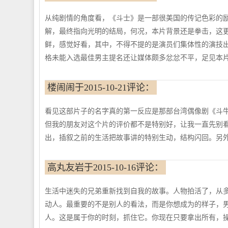
从纯剧情的角度看，《斗士》是一部很美国的传记色彩的
解，最终指向光明的结局，何况，本片背景还是拳击，这
鲜，感觉好看，其中，不得不提的是演员们集体性的演技
格未能入选最佳男主提名还让媒体颇多忿忿不平，足见本
楼闹闹于2015-10-21评论：
看见这部片子的名字真的第一反应是那部台湾偶像剧《斗
但我的朋友对这个片的评价都不是特别好，让我一直先别
出，插叙之前的生活把故事讲的特别生动，结构闪回。另外
高丸友岩于2015-10-16评论：
生活中迷失的兄弟重新找到自我的故事。人物拍活了，从多年
动人。最重要的不是别人的看法，而是你想成为的样子，
人。这是属于你的时刻，抓住它。你现在只要拿出所有，操