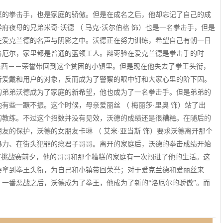
异禀的拳击手，也是家庭的骄傲。但是在成名之后，他却忘记了自己的成
夜母的兄弟米奇·沃德 （ 马克·沃尔伯格 饰）也是一名拳击手，但是
在爱克兰德的名声与阴影之中。沃德正在努力训练，希望自己有朝一日
洛厄尔，家里都是普通的蓝领工人。辩枣验在爱克兰德是拳击手的时
东西－－荣誉带回到这个贫困的小镇里。但是现在他失去了拳王头衔，
所爱戴和用户的对象，反而成为了警察的眼中钉和大家心里的阶下囚。
的弟弟沃德成为了家庭的新希望，他也成为了一名拳击手。但是弟弟的
些一蹶不振。这个时候，母亲爱丽丝 （ 梅丽莎·里奥 饰）站了出
的教练。不过这个招数并没有见效，沃德的成绩还是很糟糕。在随后的
友的保护，沃德的女朋友卡琳 （ 艾米·亚当斯 饰）要求沃德离开那个
暴力、在街头犯罪的瘾君子哥哥。离开的家庭后，沃德的拳击成绩开始
在挑战赛前夕，他的哥哥和那个糟糕的家庭有一次闯进了他的生活。这
要拿到拳王头衔，为自己和小镇带回荣誉；对于爱克兰德和爱丽丝来
一番恶战之后，沃德成为了拳王，他成为了新的“洛厄尔的骄傲”。而