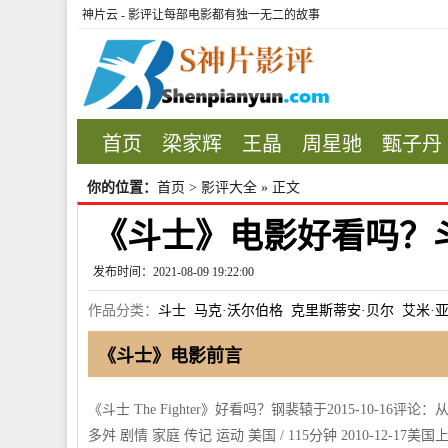
神片云 - 影评让每部电影都有独一无二的故事
首页
梁家辉
王晶
周星驰
甄子丹
你的位置：
首页
>
影评大全
» 正文
《斗士》电影好看吗？
发布时间：2021-08-09 19:22:00
作品分类：
斗士
马克·沃尔伯格
克里斯蒂安·贝尔
艾米·
《斗士》电影前言
《斗士 The Fighter》好看吗？钢裴辕于2015-10
多舛 剧情 家庭 传记 运动 美国 / 115分钟 2010-12