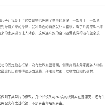
部片子让我爱上了这类题材也理解了拳击的浪漫，一部斗士，一部勇
减到骨瘦如柴的身躯，就冲角色的自然就让人喜欢，看了片尾原型出来
出来的家族感也让人动容，这种连珠炮的台词设置我觉得没有丝毫反
成功的固定励志框架，没有激烈血腥场面，侧重刻画主角家庭各人物性
过最后的比赛看得很热血沸腾。拜服贝尔那可以收放自如的身材。
做到了类型片的极致，几个长镜头与360度的绕臂实在是漂亮，还有生
位男配实在太过抢镜，不是男主却胜似男主。