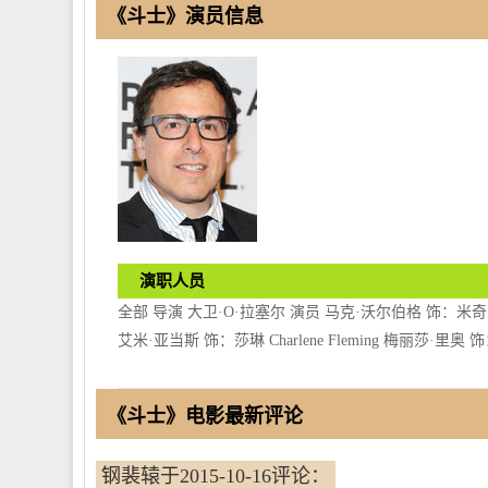
《斗士》演员信息
演职人员
全部 导演 大卫·O·拉塞尔 演员 马克·沃尔伯格 饰：米奇·沃德 
艾米·亚当斯 饰：莎琳 Charlene Fleming 梅丽莎·里奥 饰
《斗士》电影最新评论
钢裴辕于2015-10-16评论：