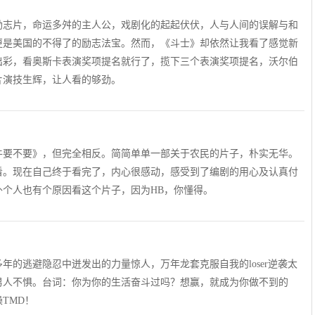
励志片，命运多舛的主人公，戏剧化的起起伏伏，人与人间的误解与和
更是美国的不得了的励志法宝。然而，《斗士》却依然让我看了感觉新
出彩，看奥斯卡表演奖项提名就行了，揽下三个表演奖项提名，沃尔伯
片演技生辉，让人看的够劲。
牛要不要》，但完全相反。简简单单一部关于农民的片子，朴实无华。
看。现在自己终于看完了，内心很感动，感受到了编剧的用心及认真付
个人也有个原因看这个片子，因为HB，你懂得。
的逃避隐忍中迸发出的力量惊人，万年龙套克服自我的loser逆袭太
男人不惧。台词：你为你的生活奋斗过吗？想赢，就成为你做不到的
TMD！