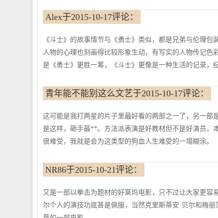
Alex于2015-10-17评论：
《斗士》的故事情节与《勇士》类似，都是兄弟与伦理包
人物的心理也刻画得比较形象生动，有写实的人物传记色
是《勇士》更胜一筹，《斗士》更像是一种生活的记录，纪实
青年能不能别这么文艺于2015-10-17评论：
这可能是我打两星的片子里最好看的两部之一了，另一部是
是这样，砸手最**。方法派表演是好教材但不是好演员，
很难受，我就是会为这类型的狗血人生难受的一塌糊涂。
NR86于2015-10-21评论：
又是一部以拳击为题材的好莱坞电影，只不过让大家更容易
尔个人的演技功底甚是佩服，当然克里斯蒂安·贝尔和梅丽
荐的一部电影。