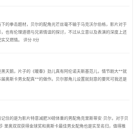
装下的拳击题材，贝尔的配角光芒丝毫不输于马克沃尔伯格，影片对于
彩，也有伦理道德与兄弟情谊的探讨，不过从立意以及表演的深度上还
又燃情。 评分 8分
黑天鹅，片子的《暖春》劲儿真有阿伦诺夫斯基范儿，情节剧大**就
本届奥斯卡男女配真**的做作。贝尔那角儿设置就刻意的要死可我还是
记住的是为影片特意减肥30磅体重的男配角克里斯蒂安·贝尔，对于贝
莎·里奥双双获得金球奖和奥斯卡最佳男女配角也是实至名归，值得推