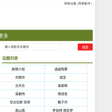
所有分类
|
所有影评
|
更多
话题列表
剧情介绍
(5384)
选座购票
(5384)
刘德华
(50)
成龙
(46)
古天乐
(40)
梁家辉
(38)
梁朝伟
(37)
周润发
(36)
尼古拉斯·凯奇
(34)
甄子丹
(34)
高山南
(33)
罗伯特·德尼罗
(32)