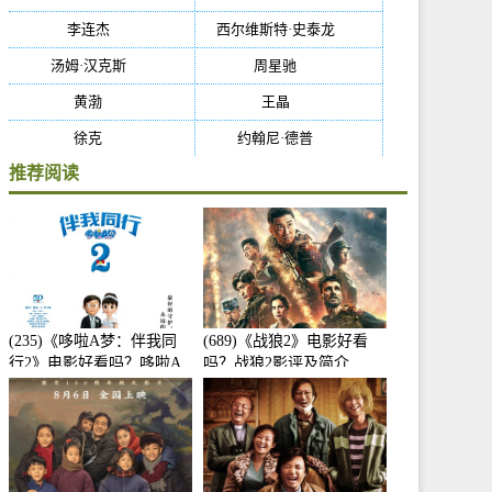
李连杰
(29)
西尔维斯特·史泰龙
(29)
汤姆·汉克斯
(27)
周星驰
(27)
黄渤
(27)
王晶
(26)
徐克
(26)
约翰尼·德普
(25)
推荐阅读
(235)《哆啦A梦：伴我同
(689)《战狼2》电影好看
行2》电影好看吗？哆啦A
吗？战狼2影评及简介
梦：伴我同行2影评及简介