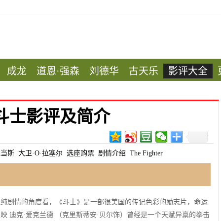
成龙
道恩·强森
刘德华
古天乐
影评大全
斗士影评及简介
亚当斯
大卫·O·拉塞尔
选座购票
剧情介绍
The Fighter
-16评论：从纯剧情的角度看，《斗士》是一部很美国的传记色彩的励志片，命运
-17美国上映 迪克·爱克兰德 （克里斯蒂安·贝尔饰）曾经是一个天赋异禀的拳击