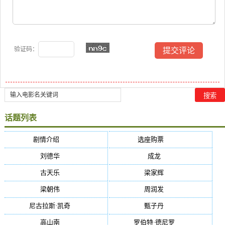
验证码：
话题列表
剧情介绍
(5384)
选座购票
(5384)
刘德华
(50)
成龙
(46)
古天乐
(40)
梁家辉
(38)
梁朝伟
(37)
周润发
(36)
尼古拉斯·凯奇
(34)
甄子丹
(34)
高山南
(33)
罗伯特·德尼罗
(32)