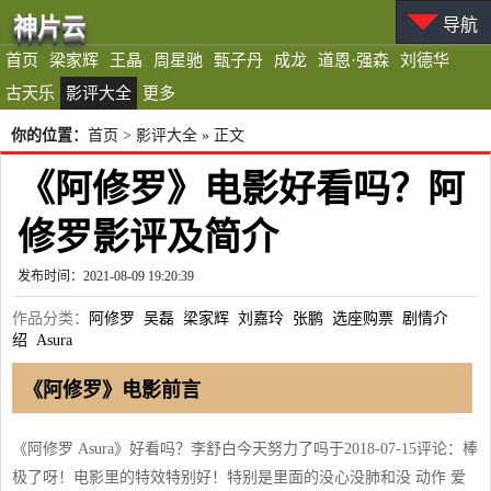
神片云
导航
首页
梁家辉
王晶
周星驰
甄子丹
成龙
道恩·强森
刘德华
古天乐
影评大全
更多
你的位置：
首页
>
影评大全
» 正文
《阿修罗》电影好看吗？阿
修罗影评及简介
发布时间：2021-08-09 19:20:39
作品分类：
阿修罗
吴磊
梁家辉
刘嘉玲
张鹏
选座购票
剧情介
绍
Asura
《阿修罗》电影前言
《阿修罗 Asura》好看吗？李舒白今天努力了吗于2018-07-15评论：棒
极了呀！电影里的特效特别好！特别是里面的没心没肺和没 动作 爱