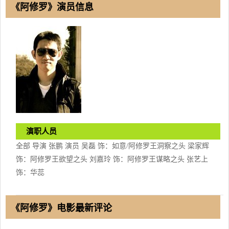
《阿修罗》演员信息
演职人员
全部 导演 张鹏 演员 吴磊 饰：如意/阿修罗王洞察之头 梁家辉
饰：阿修罗王欲望之头 刘嘉玲 饰：阿修罗王谋略之头 张艺上
饰：华蕊
《阿修罗》电影最新评论