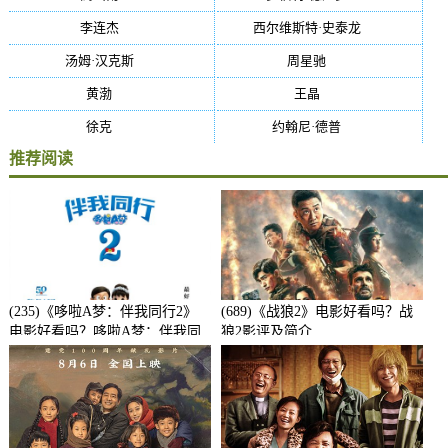
李连杰
(29)
西尔维斯特·史泰龙
(29)
汤姆·汉克斯
(27)
周星驰
(27)
黄渤
(27)
王晶
(26)
徐克
(26)
约翰尼·德普
(25)
推荐阅读
(235)《哆啦A梦：伴我同行2》
(689)《战狼2》电影好看吗？战
电影好看吗？哆啦A梦：伴我同
狼2影评及简介
行2影评及简介