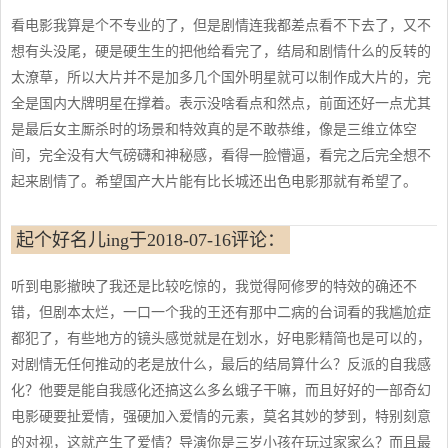
看电影我算是个不专业的了，但是剧情连我都差点看不下去了，又不
想有头没尾，硬是硬生生的把他给看完了，结局和剧情什么的反转的
太潦草，所以大片并不是加多几个国外明星就可以制作成大片的，完
全是国内大牌明星在撑着。表示没啥看点和然点，前面还好一点尤其
是最后女主厮杀时的场景和特效真的是不敢恭维，像是三维立体空
间，完全没有大气磅礴和神秘感，看得一脸懵逼，看完之后完全想不
起来剧情了。希望国产大片能有比长城还出色电影那就有希望了。
起个好名儿ing于2018-07-16评论：
听到电影撤映了我还是比较吃惊的，我觉得阿修罗的特效的确还不
错，但剧本太烂，一口一个我的王还有那中二病的台词看的我尴尬症
都犯了，有些地方的镜头感觉就是在划水，好电影精简也是可以的，
对剧情无任何推动的老是放什么，最后的结局算什么？反派的自我感
化？他要是能自我感化还搞这么多幺蛾子干嘛，而且好好的一部奇幻
电影硬要扯爱情，强硬加入爱情的元素，莫名其妙的梦到，特别刻意
的对视，这就产生了爱情？导演你是三岁小孩在玩过家家么？而且最