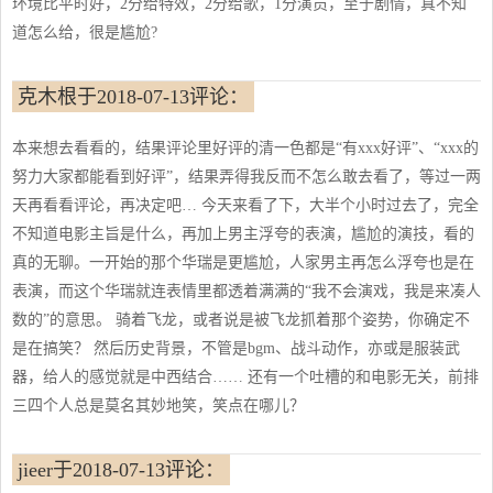
环境比平时好，2分给特效，2分给歌，1分演员，至于剧情，真不知
道怎么给，很是尴尬?
克木根于2018-07-13评论：
本来想去看看的，结果评论里好评的清一色都是“有xxx好评”、“xxx的
努力大家都能看到好评”，结果弄得我反而不怎么敢去看了，等过一两
天再看看评论，再决定吧… 今天来看了下，大半个小时过去了，完全
不知道电影主旨是什么，再加上男主浮夸的表演，尴尬的演技，看的
真的无聊。一开始的那个华瑞是更尴尬，人家男主再怎么浮夸也是在
表演，而这个华瑞就连表情里都透着满满的“我不会演戏，我是来凑人
数的”的意思。 骑着飞龙，或者说是被飞龙抓着那个姿势，你确定不
是在搞笑？ 然后历史背景，不管是bgm、战斗动作，亦或是服装武
器，给人的感觉就是中西结合…… 还有一个吐槽的和电影无关，前排
三四个人总是莫名其妙地笑，笑点在哪儿？
jieer于2018-07-13评论：