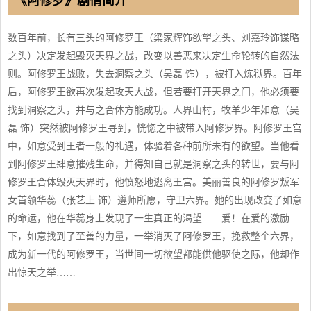
《阿修罗》剧情简介
数百年前，长有三头的阿修罗王（梁家辉饰欲望之头、刘嘉玲饰谋略
之头）决定发起毁灭天界之战，改变以善恶来决定生命轮转的自然法
则。阿修罗王战败，失去洞察之头（吴磊 饰），被打入炼狱界。百年
后，阿修罗王欲再次发起攻天大战，但若要打开天界之门，他必须要
找到洞察之头，并与之合体方能成功。人界山村，牧羊少年如意（吴
磊 饰）突然被阿修罗王寻到，恍惚之中被带入阿修罗界。阿修罗王宫
中，如意受到王者一般的礼遇，体验着各种前所未有的欲望。当他看
到阿修罗王肆意摧残生命，并得知自己就是洞察之头的转世，要与阿
修罗王合体毁灭天界时，他愤怒地逃离王宫。美丽善良的阿修罗叛军
女首领华蕊（张艺上 饰）遵师所愿，守卫六界。她的出现改变了如意
的命运，他在华蕊身上发现了一生真正的渴望——爱！在爱的激励
下，如意找到了至善的力量，一举消灭了阿修罗王，挽救整个六界，
成为新一代的阿修罗王，当世间一切欲望都能供他驱使之际，他却作
出惊天之举……