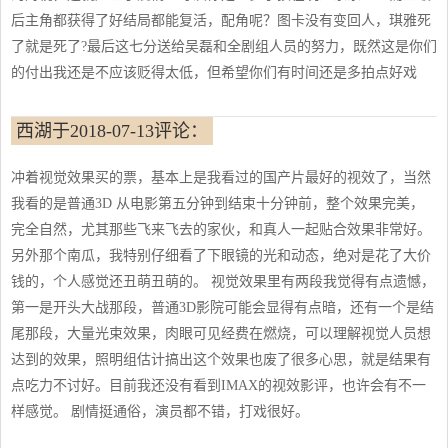
后主角都获得了好结局都能复活，配角呢？图卡没有变回人，琪雅死
了就是死了?最后这七分送给吴磊和全剧组人员的努力，既然这是你们
的付出我还是不应该贬得太低，但希望你们有时间还是多拍点好戏
西湖于2018-07-13评论：
冲着视觉效果买的票，基本上是我看过的国产片最好的视效了，当然
我看的是普通3D 从电影第五分钟到结束十分钟前，整个效果完美，
完全自然，尤其那些飞来飞去的家伙，和真人一起贴合效果非常好。
另外那个南瓜，我特别仔细看了下眼镜的光和动态，绝对是花了大价
钱的，个人感觉还丑萌丑萌的。 视觉效果里有两段我觉得有点遗憾，
第一是开头大战那段，普通3D影院可能会显得有点暗，还有一个是结
尾那段，大量光束效果，肉眼可见经费在燃烧，可以理解视觉人员想
达到的效果，照明组估计搞出这个效果也废了很多心思，就是结果有
点吃力不讨好。目前我还没有看到IMAX的视效影评，也许会有不一
样感觉。 剧情挺通俗，演员都不错，打戏很好。