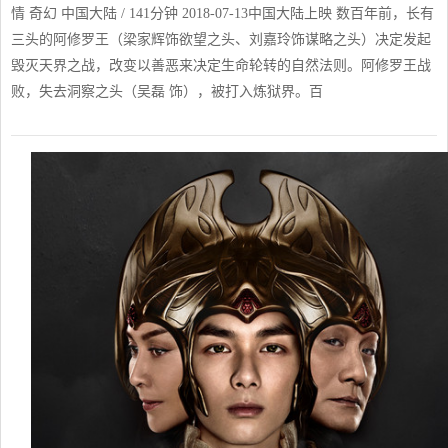
情 奇幻 中国大陆 / 141分钟 2018-07-13中国大陆上映 数百年前，长有
三头的阿修罗王（梁家辉饰欲望之头、刘嘉玲饰谋略之头）决定发起
毁灭天界之战，改变以善恶来决定生命轮转的自然法则。阿修罗王战
败，失去洞察之头（吴磊 饰），被打入炼狱界。百