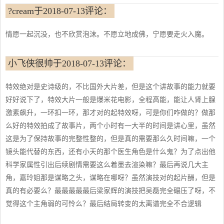
?cream于2018-07-13评论：
情愿一起沉没，也不欣赏泡沫。不愿立地成佛，宁愿要走火入魔。
小飞侠很帅于2018-07-13评论：
特效绝对是史诗级的，不比国外大片差，但是这个讲故事的能力就要
好好说下了，特效大片一般是爆米花电影，全程高能，能让人肾上腺
激素飙升，一环扣一环，那才对的起特效呀，可是你们咋做的？做那
么好的特效拍成了故事片，两个小时有一大半的时间是讲心里，虽然
这是为了保持故事的完整性整的，但是真的需要那么久时间嘛，一个
镜头能代替的东西，还有小天的那个医生角色是什么鬼？为了点出他
科学家属性引出后续剧情需要这么着墨去渲染嘛？最后再说几大主
角，嘉玲姐那是谋略之头，谋略在哪呀？虽然演技对的起片酬，但是
真的有必要么？最最最最最后梁家辉的演技把吴磊完全碾压了呀，不
觉得这个主角弱的可怜么？最后结局转变的太离谱完全不合逻辑