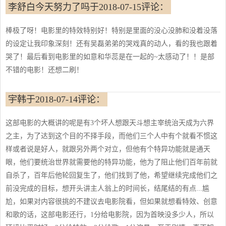
李舒白今天努力了吗于2018-07-15评论：
棒极了呀！电影里的特效特别好！特别是里面的没心没肺和没着没落
的设定让我印象深刻！还有吴磊弟弟的哭戏真的动人，看的我也跟着
哭了！最后看到电影里的如意和华蕊是在一起的~太感动了！！是部
不错的电影！还想二刷！
宇韩于2018-07-14评论：
这部电影的大概讲的呢是有3个坏人想跟天斗想主宰统治天成为六界
之主，为了达到这个目的不择手段，而他们三个人中有个就看不惯这
样或者说是好人，就跟另外两个对立，但他有个特异功能就是通天
眼，他们要统治世界就需要他的特异功能，他为了阻止他们百年前就
自杀了，百年后他轮回复生了，他们找到了他，希望继续完成他们之
前没完成的目标，想开头讲主人翁上的时间长，结尾结的有点...尴
尬，如果对内容很挑的不建议去电影院看，但如果就想看特效、创意
和歌的话，这部电影还行，1分给电影院，因为首映没多少人，所以