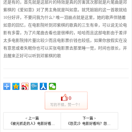
还是有的，首先就是这部片的特效是真的厉害其次那就是片尾曲是邓
紫棋的《爱如意》对了男主角就是叫如意。就凭姐姐的这一首歌就给
10分好评，不要问我为什么? 唯一泪崩点就是这里，她的歌声伴随着
如意的回忆，在电影院听到邓紫棋的歌真的三生有幸，可以说无论电
影有多雷，为了片尾曲去看也是很棒的，哈哈而且这部电影由于差评
太多电影院排片量比较少而且电影票价钱也较低，如果你放假实在没
有意思或者失眠你也可以买张电影票去那里睡一觉，时间也很长，并
且醒来正好可以听到邓紫棋的歌
0
写的不错，赞一个！
< 上一篇
下一篇 >
《被光抓走的人》电影好看吗？被光抓走的人影评及简介
《怨灵2》电影好看吗？怨灵2影评及简介