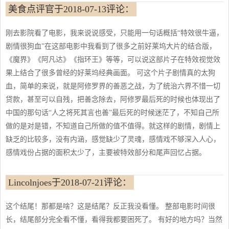
美食点评官于2018-07-13评论：
刚去影院看了电影，我来说说感受，只能用一句话概括“特效很牛逼，
剧情很狗血”在这部电影中我看到了很多之前好莱坞大片的结合版，
《魔界》《阿凡达》《指环王》等等，可以说这部片子在特效视觉效
果上结合了很多曾经的好莱坞经典画面。 可这个片子剧情真的太狗
血，简单的来说，就是阿修罗界的善恶之战，为了统治六界不惜一切
贷款，甚至可以自残，把善念除去，阿修罗最后死的时候也体现出了
中国的那句话“人之将死其言也善”最后死的时候迷茫了，不知自己所
做的是对是错，不知道自己所做的值不值得。就这样的剧情，剧情上
缺乏的比较多，没有内涵，感觉缺少了灵魂，感情戏不够深入人心，
感情戏份占据的面积太少了，主要被特效部分和尾声回忆占据。
Lincolnjoes于2018-07-21评论：
这个结尾！那都是啥？这是结尾？反正我没看懂。 整部电影时间很
长，结尾部分完全看不懂，看得我都要困死了。 有好的地方吗？当然