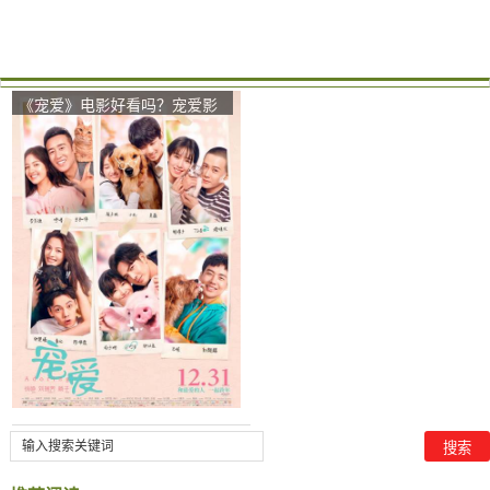
《宠爱》电影好看吗？宠爱影
评及简介