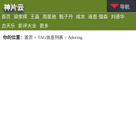
神片云
导航
首页
梁家辉
王晶
周星驰
甄子丹
成龙
道恩·强森
刘德华
古天乐
影评大全
更多
你的位置：
首页
> TAG信息列表 > Adoring