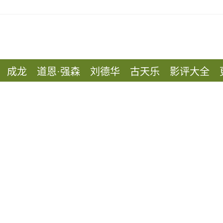
成龙
道恩·强森
刘德华
古天乐
影评大全