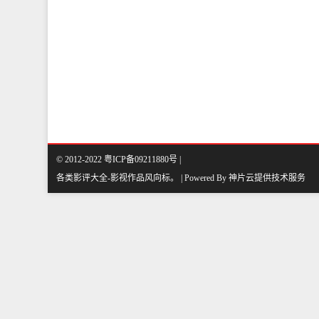
© 2012-2022 粤ICP备09211880号 |
各类影评大全-影视作品风向标
。
| Powered By
神片云
提供技术服务