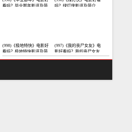
看吗？毕业那年影评及简
吗？绿灯侠影评及简介
介
(998)《极地特快》电影好
(997)《我的丧尸女友》电
看吗？极地特快影评及简
影好看吗？我的丧尸女友
介
影评及简介