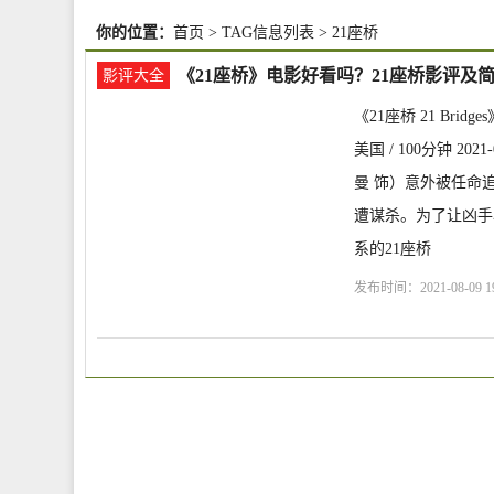
你的位置：
首页
> TAG信息列表 > 21座桥
《21座桥》电影好看吗？21座桥影评及
影评大全
《21座桥 21 Bri
美国 / 100分钟 
曼 饰）意外被任命
遭谋杀。为了让凶手
系的21座桥
发布时间：2021-08-09 19
芬·詹姆士 Stephan James