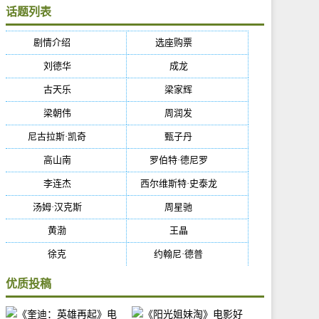
话题列表
剧情介绍
(5384)
选座购票
(5384)
刘德华
(50)
成龙
(46)
古天乐
(40)
梁家辉
(38)
梁朝伟
(37)
周润发
(36)
尼古拉斯·凯奇
(34)
甄子丹
(34)
高山南
(33)
罗伯特·德尼罗
(32)
李连杰
(29)
西尔维斯特·史泰龙
(29)
汤姆·汉克斯
(27)
周星驰
(27)
黄渤
(27)
王晶
(26)
徐克
(26)
约翰尼·德普
(25)
优质投稿