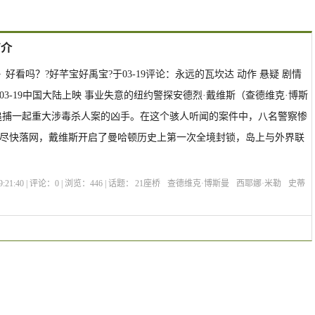
简介
dges》好看吗？?好芊宝好禹宝?于03-19评论：永远的瓦坎达 动作 悬疑 剧情
2021-03-19中国大陆上映 事业失意的纽约警探安德烈·戴维斯（查德维克·博斯
追捕一起重大涉毒杀人案的凶手。在这个骇人听闻的案件中，八名警察惨
尽快落网，戴维斯开启了曼哈顿历史上第一次全境封锁，岛上与外界联
:21:40 | 评论：
0
| 浏览：
446
| 话题：
21座桥
查德维克·博斯曼
西耶娜·米勒
史蒂
布莱恩·柯克
选座购票
剧情介绍
21 Bridges