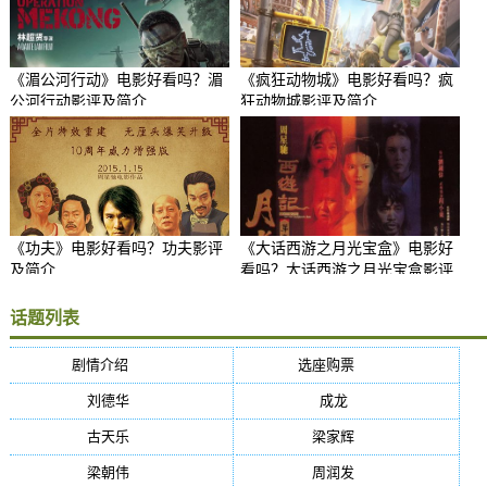
《湄公河行动》电影好看吗？湄
《疯狂动物城》电影好看吗？疯
公河行动影评及简介
狂动物城影评及简介
《功夫》电影好看吗？功夫影评
《大话西游之月光宝盒》电影好
及简介
看吗？大话西游之月光宝盒影评
及简介
话题列表
剧情介绍
(5384)
选座购票
(5384)
刘德华
(50)
成龙
(46)
古天乐
(40)
梁家辉
(38)
梁朝伟
(37)
周润发
(36)