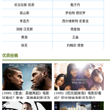
尼古拉斯·凯奇
(34)
甄子丹
(34)
高山南
(33)
罗伯特·德尼罗
(32)
李连杰
(29)
西尔维斯特·史泰龙
(29)
汤姆·汉克斯
(27)
周星驰
(27)
黄渤
(27)
王晶
(26)
徐克
(26)
约翰尼·德普
(25)
优质投稿
(1000)《奎迪：英雄再起》电影
(1000)《阳光姐妹淘》电影好看
好看吗？奎迪：英雄再起影评及
吗？阳光姐妹淘影评及简介
简介