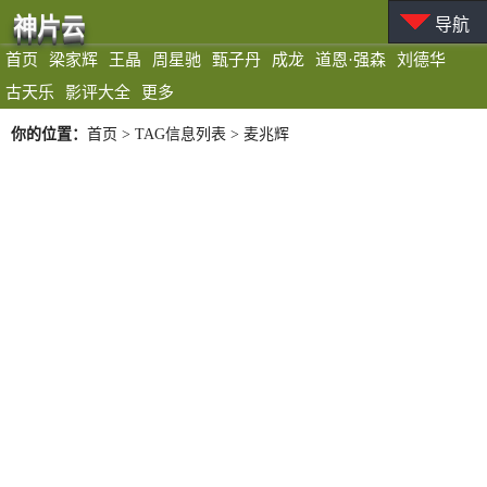
神片云
导航
首页
梁家辉
王晶
周星驰
甄子丹
成龙
道恩·强森
刘德华
古天乐
影评大全
更多
你的位置：
首页
> TAG信息列表 > 麦兆辉