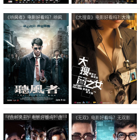
《听风者》电影好看吗？听风
《大搜查》电影好看吗？大搜
者影评及简介
查影评及简介
《窃听风云》电影好看吗？窃
《无双》电影好看吗？无双影
听风云影评及简介
评及简介