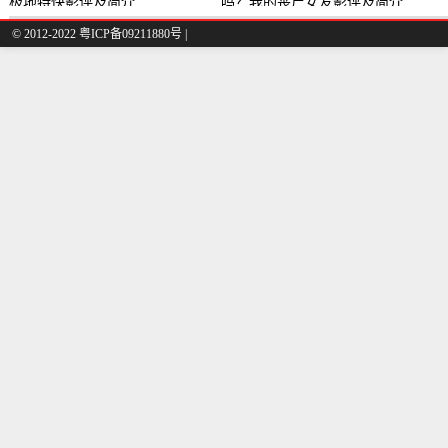
极地特快影评及简介
吗？我的丧尸女友影评及简介
© 2012-2022 粤ICP备09211880号 |