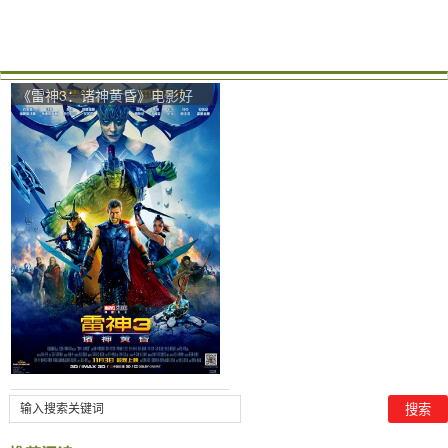
《雷神3：诸神黄昏》电影好
看吗？雷神3：诸神黄昏影评
及简介