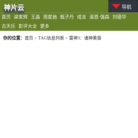
神片云
导航
首页
梁家辉
王晶
周星驰
甄子丹
成龙
道恩·强森
刘德华
古天乐
影评大全
更多
你的位置：
首页
> TAG信息列表 > 雷神3：诸神黄昏