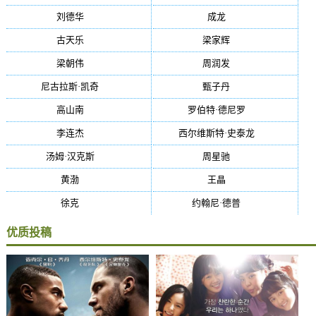
刘德华
(50)
成龙
(46)
古天乐
(40)
梁家辉
(38)
梁朝伟
(37)
周润发
(36)
尼古拉斯·凯奇
(34)
甄子丹
(34)
高山南
(33)
罗伯特·德尼罗
(32)
李连杰
(29)
西尔维斯特·史泰龙
(29)
汤姆·汉克斯
(27)
周星驰
(27)
黄渤
(27)
王晶
(26)
徐克
(26)
约翰尼·德普
(25)
优质投稿