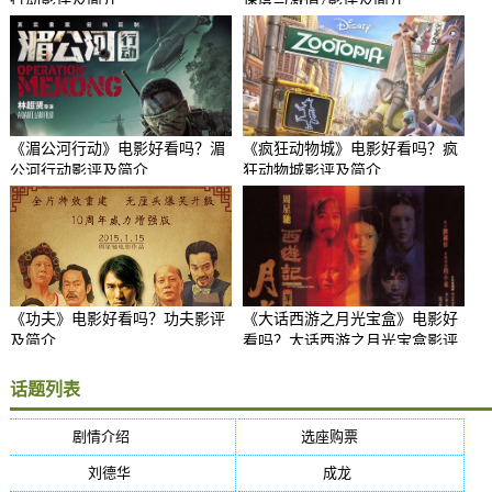
行动影评及简介
速度与激情7影评及简介
《湄公河行动》电影好看吗？湄
《疯狂动物城》电影好看吗？疯
公河行动影评及简介
狂动物城影评及简介
《功夫》电影好看吗？功夫影评
《大话西游之月光宝盒》电影好
及简介
看吗？大话西游之月光宝盒影评
及简介
话题列表
剧情介绍
(5384)
选座购票
(5384)
刘德华
(50)
成龙
(46)