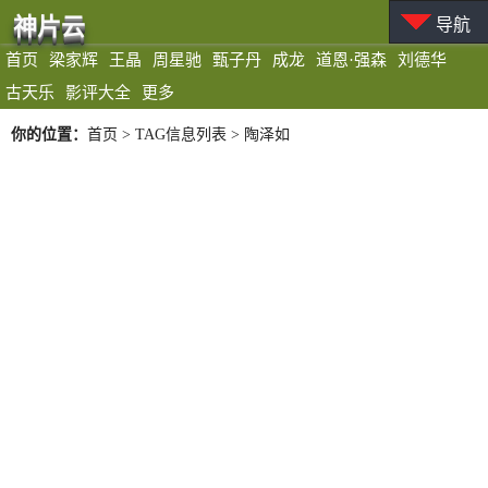
神片云
导航
首页
梁家辉
王晶
周星驰
甄子丹
成龙
道恩·强森
刘德华
古天乐
影评大全
更多
你的位置：
首页
> TAG信息列表 > 陶泽如