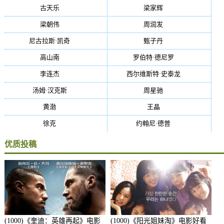
古天乐
(40)
梁家辉
(38)
梁朝伟
(37)
周润发
(36)
尼古拉斯·凯奇
(34)
甄子丹
(34)
高山南
(33)
罗伯特·德尼罗
(32)
李连杰
(29)
西尔维斯特·史泰龙
(29)
汤姆·汉克斯
(27)
周星驰
(27)
黄渤
(27)
王晶
(26)
徐克
(26)
约翰尼·德普
(25)
优质投稿
(1000)《奎迪：英雄再起》电影
(1000)《阳光姐妹淘》电影好看