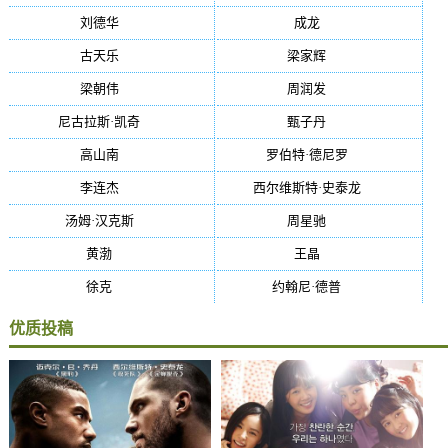
刘德华
(50)
成龙
(46)
古天乐
(40)
梁家辉
(38)
梁朝伟
(37)
周润发
(36)
尼古拉斯·凯奇
(34)
甄子丹
(34)
高山南
(33)
罗伯特·德尼罗
(32)
李连杰
(29)
西尔维斯特·史泰龙
(29)
汤姆·汉克斯
(27)
周星驰
(27)
黄渤
(27)
王晶
(26)
徐克
(26)
约翰尼·德普
(25)
优质投稿