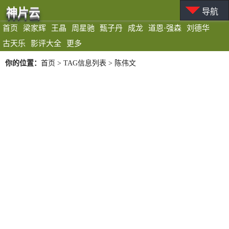
神片云
导航
首页
梁家辉
王晶
周星驰
甄子丹
成龙
道恩·强森
刘德华
古天乐
影评大全
更多
你的位置：
首页
> TAG信息列表 > 陈伟文