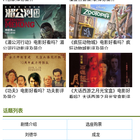
行动影评及简介
速度与激情7影评及简介
《湄公河行动》电影好看吗？湄
《疯狂动物城》电影好看吗？疯
公河行动影评及简介
狂动物城影评及简介
《功夫》电影好看吗？功夫影评
《大话西游之月光宝盒》电影好
及简介
看吗？大话西游之月光宝盒影评
及简介
话题列表
剧情介绍
(5384)
选座购票
(5384)
刘德华
(50)
成龙
(46)