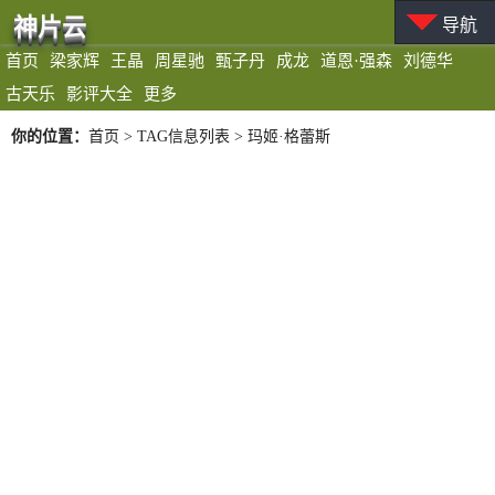
神片云
导航
首页
梁家辉
王晶
周星驰
甄子丹
成龙
道恩·强森
刘德华
古天乐
影评大全
更多
你的位置：
首页
> TAG信息列表 > 玛姬·格蕾斯