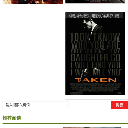
《飓风营救》电影好看吗？飓
风营救影评及简介
推荐阅读