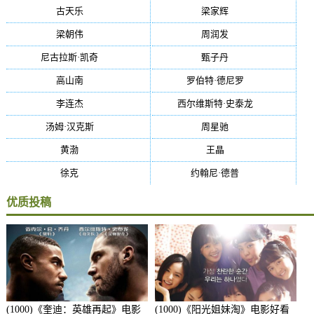
古天乐
(40)
梁家辉
(38)
梁朝伟
(37)
周润发
(36)
尼古拉斯·凯奇
(34)
甄子丹
(34)
高山南
(33)
罗伯特·德尼罗
(32)
李连杰
(29)
西尔维斯特·史泰龙
(29)
汤姆·汉克斯
(27)
周星驰
(27)
黄渤
(27)
王晶
(26)
徐克
(26)
约翰尼·德普
(25)
优质投稿
(1000)《奎迪：英雄再起》电影
(1000)《阳光姐妹淘》电影好看