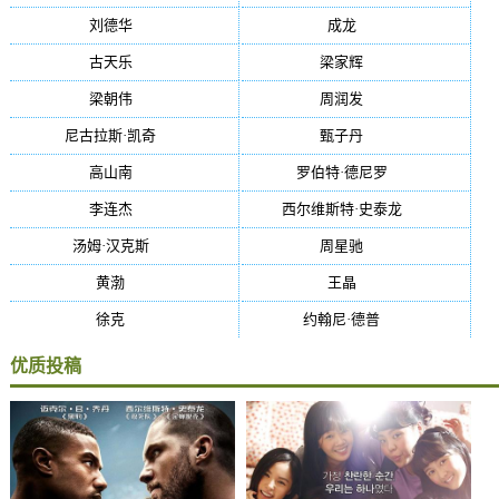
刘德华
(50)
成龙
(46)
古天乐
(40)
梁家辉
(38)
梁朝伟
(37)
周润发
(36)
尼古拉斯·凯奇
(34)
甄子丹
(34)
高山南
(33)
罗伯特·德尼罗
(32)
李连杰
(29)
西尔维斯特·史泰龙
(29)
汤姆·汉克斯
(27)
周星驰
(27)
黄渤
(27)
王晶
(26)
徐克
(26)
约翰尼·德普
(25)
优质投稿