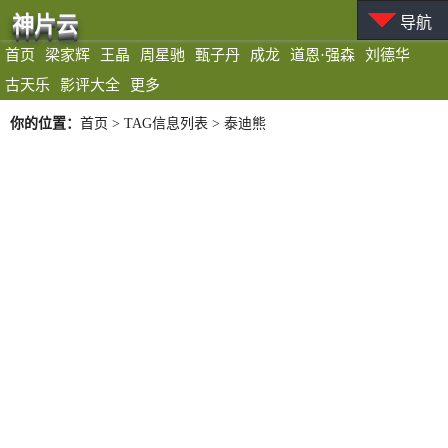
神片云
导航
首页
梁家辉
王晶
周星驰
甄子丹
成龙
道恩·强森
刘德华
古天乐
影评大全
更多
你的位置：
首页
> TAG信息列表 > 泰迪熊