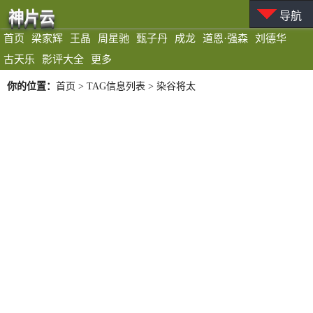
神片云
导航
首页
梁家辉
王晶
周星驰
甄子丹
成龙
道恩·强森
刘德华
古天乐
影评大全
更多
你的位置：
首页
> TAG信息列表 > 染谷将太