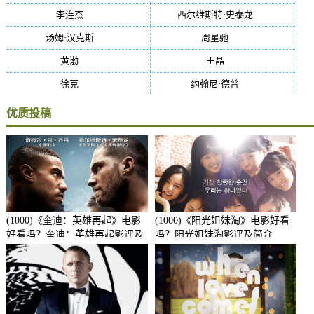
李连杰
(29)
西尔维斯特·史泰龙
(29)
汤姆·汉克斯
(27)
周星驰
(27)
黄渤
(27)
王晶
(26)
徐克
(26)
约翰尼·德普
(25)
优质投稿
(1000)《奎迪：英雄再起》电影
(1000)《阳光姐妹淘》电影好看
好看吗？奎迪：英雄再起影评及
吗？阳光姐妹淘影评及简介
简介