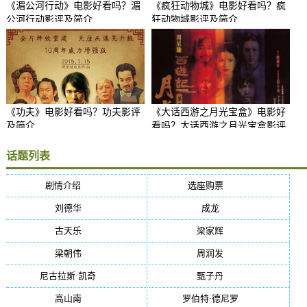
《湄公河行动》电影好看吗？湄
《疯狂动物城》电影好看吗？疯
公河行动影评及简介
狂动物城影评及简介
《功夫》电影好看吗？功夫影评
《大话西游之月光宝盒》电影好
及简介
看吗？大话西游之月光宝盒影评
及简介
话题列表
剧情介绍
(5384)
选座购票
(5384)
刘德华
(50)
成龙
(46)
古天乐
(40)
梁家辉
(38)
梁朝伟
(37)
周润发
(36)
尼古拉斯·凯奇
(34)
甄子丹
(34)
高山南
(33)
罗伯特·德尼罗
(32)