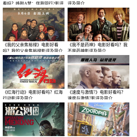
看吗？哆啦A梦：伴我同行2影评
评及简介
及简介
《我的父亲焦裕禄》电影好看
《我不是药神》电影好看吗？我
吗？我的父亲焦裕禄影评及简介
不是药神影评及简介
《红海行动》电影好看吗？红海
《速度与激情7》电影好看吗？
行动影评及简介
速度与激情7影评及简介