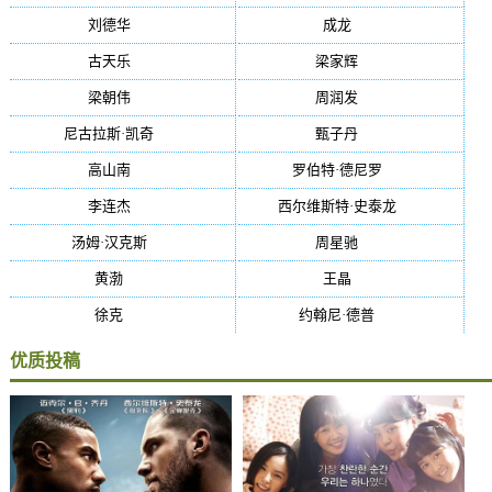
刘德华
(50)
成龙
(46)
古天乐
(40)
梁家辉
(38)
梁朝伟
(37)
周润发
(36)
尼古拉斯·凯奇
(34)
甄子丹
(34)
高山南
(33)
罗伯特·德尼罗
(32)
李连杰
(29)
西尔维斯特·史泰龙
(29)
汤姆·汉克斯
(27)
周星驰
(27)
黄渤
(27)
王晶
(26)
徐克
(26)
约翰尼·德普
(25)
优质投稿