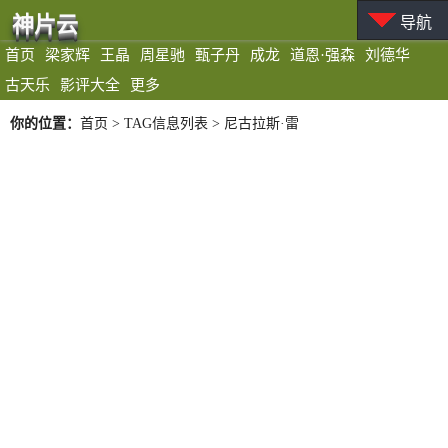
神片云
导航
首页
梁家辉
王晶
周星驰
甄子丹
成龙
道恩·强森
刘德华
古天乐
影评大全
更多
你的位置：
首页
> TAG信息列表 > 尼古拉斯·雷