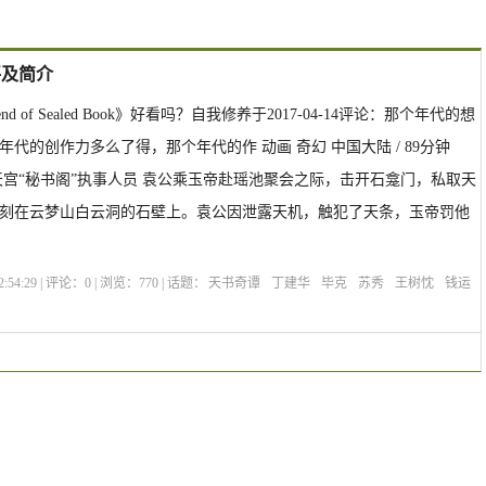
评及简介
end of Sealed Book》好看吗？自我修养于2017-04-14评论：那个年代的想
代的创作力多么了得，那个年代的作 动画 奇幻 中国大陆 / 89分钟
 天宫“秘书阁”执事人员 袁公乘玉帝赴瑶池聚会之际，击开石龛门，私取天
刻在云梦山白云洞的石壁上。袁公因泄露天机，触犯了天条，玉帝罚他
:54:29 | 评论：
0
| 浏览：
770
| 话题：
天书奇谭
丁建华
毕克
苏秀
王树忱
钱运
选座购票
剧情介绍
The Legend of Sealed Book