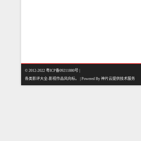
© 2012-2022 粤ICP备09211880号 |
各类影评大全-影视作品风向标
。
| Powered By
神片云
提供技术服务