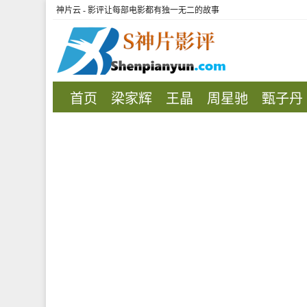
神片云 - 影评让每部电影都有独一无二的故事
首页
梁家辉
王晶
周星驰
甄子丹