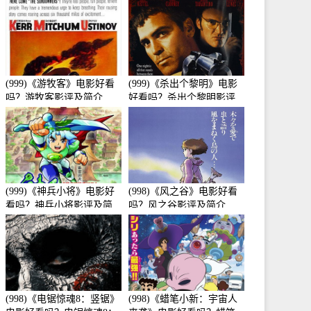
介
(999)《游牧客》电影好看
(999)《杀出个黎明》电影
吗？游牧客影评及简介
好看吗？杀出个黎明影评
及简介
(999)《神兵小将》电影好
(998)《风之谷》电影好看
看吗？神兵小将影评及简
吗？风之谷影评及简介
介
(998)《电锯惊魂8：竖锯》
(998)《蜡笔小新：宇宙人