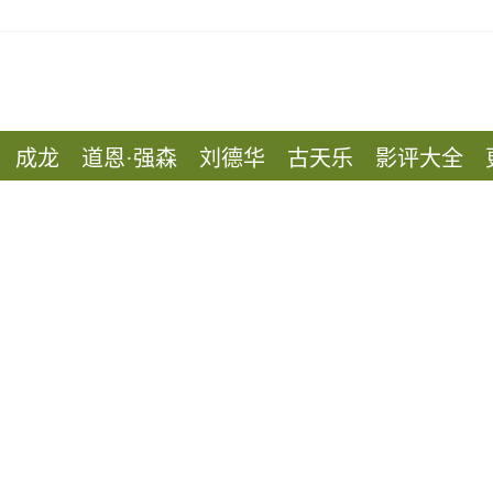
成龙
道恩·强森
刘德华
古天乐
影评大全