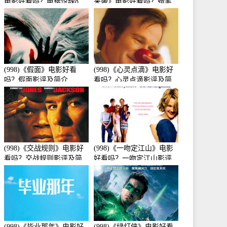
电影好看吗？电锯惊魂8：
来袭》电影好看吗？蜡笔
竖锯影评及简介
小新：宇宙人来袭影评及
简介
(998)《假面》电影好看
(998)《心灵点滴》电影好
吗？假面影评及简介
看吗？心灵点滴影评及简
介
(998)《交战规则》电影好
(998)《一吻定江山》电影
看吗？交战规则影评及简
好看吗？一吻定江山影评
介
及简介
(998)《毕业那年》电影好
(998)《绿灯侠》电影好看