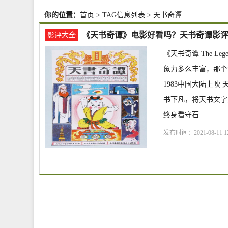
你的位置：
首页
> TAG信息列表 > 天书奇谭
《天书奇谭》电影好看吗？天书奇谭影
影评大全
《天书奇谭 The Leg
象力多么丰富，那个年
1983中国大陆上映
书下凡，将天书文字
终身看守石
发布时间：2021-08-11 12
达
苏秀
张欣
刘风