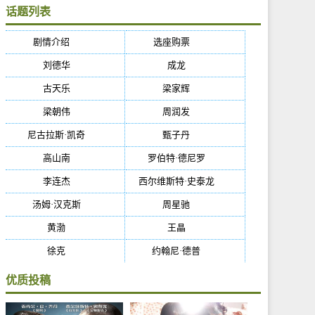
话题列表
剧情介绍
(5384)
选座购票
(5384)
刘德华
(50)
成龙
(46)
古天乐
(40)
梁家辉
(38)
梁朝伟
(37)
周润发
(36)
尼古拉斯·凯奇
(34)
甄子丹
(34)
高山南
(33)
罗伯特·德尼罗
(32)
李连杰
(29)
西尔维斯特·史泰龙
(29)
汤姆·汉克斯
(27)
周星驰
(27)
黄渤
(27)
王晶
(26)
徐克
(26)
约翰尼·德普
(25)
优质投稿