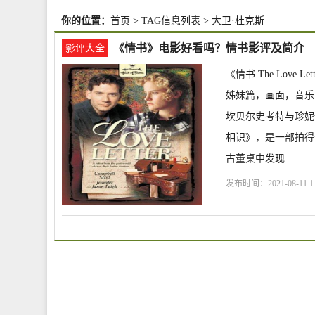
你的位置：
首页
> TAG信息列表 > 大卫·杜克斯
《情书》电影好看吗？情书影评及简介
影评大全
《情书 The Love
姊妹篇，画面，音乐，时
坎贝尔史考特与珍妮
相识》，是一部拍得
古董桌中发现
发布时间：2021-08-11 11
克斯
丹·柯蒂斯
选座