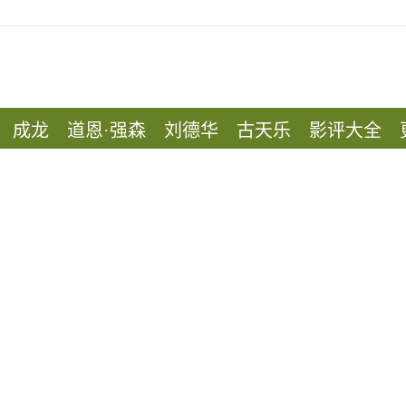
成龙
道恩·强森
刘德华
古天乐
影评大全