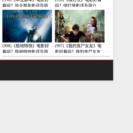
看吗？毕业那年影评及简
吗？绿灯侠影评及简介
介
(998)《极地特快》电影好
(997)《我的丧尸女友》电
看吗？极地特快影评及简
影好看吗？我的丧尸女友
介
影评及简介