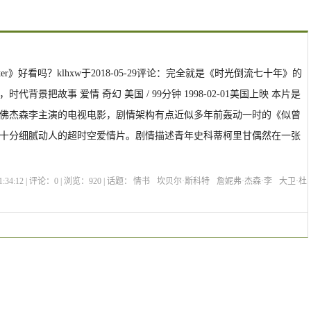
 Letter》好看吗？klhxw于2018-05-29评论：完全就是《时光倒流七十年》的
代背景把故事 爱情 奇幻 美国 / 99分钟 1998-02-01美国上映 本片是
佛杰森李主演的电视电影，剧情架构有点近似多年前轰动一时的《似曾
十分细腻动人的超时空爱情片。剧情描述青年史科蒂柯里甘偶然在一张
:34:12 | 评论：
0
| 浏览：
920
| 话题：
情书
坎贝尔·斯科特
詹妮弗·杰森·李
大卫·杜
购票
剧情介绍
The Love Letter