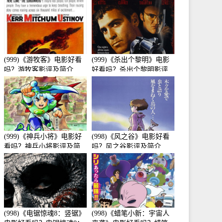
介
(999)《游牧客》电影好看
(999)《杀出个黎明》电影
吗？游牧客影评及简介
好看吗？杀出个黎明影评
及简介
(999)《神兵小将》电影好
(998)《风之谷》电影好看
看吗？神兵小将影评及简
吗？风之谷影评及简介
介
(998)《电锯惊魂8：竖锯》
(998)《蜡笔小新：宇宙人