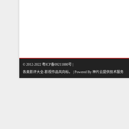
© 2012-2022 粤ICP备09211880号 |
各类影评大全-影视作品风向标
。
| Powered By
神片云
提供技术服务