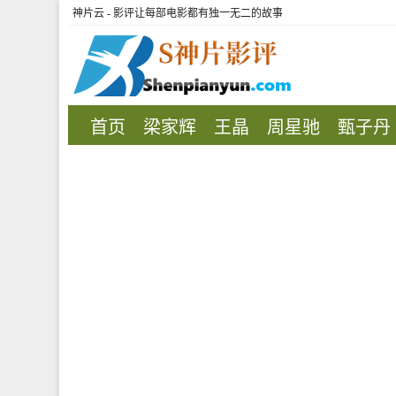
神片云 - 影评让每部电影都有独一无二的故事
首页
梁家辉
王晶
周星驰
甄子丹