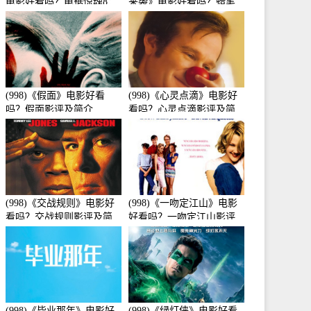
电影好看吗？电锯惊魂8：
来袭》电影好看吗？蜡笔
竖锯影评及简介
小新：宇宙人来袭影评及
简介
(998)《假面》电影好看
(998)《心灵点滴》电影好
吗？假面影评及简介
看吗？心灵点滴影评及简
介
(998)《交战规则》电影好
(998)《一吻定江山》电影
看吗？交战规则影评及简
好看吗？一吻定江山影评
介
及简介
(998)《毕业那年》电影好
(998)《绿灯侠》电影好看