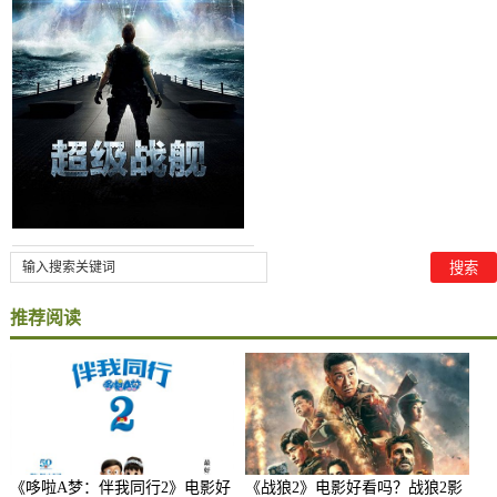
推荐阅读
《哆啦A梦：伴我同行2》电影好
《战狼2》电影好看吗？战狼2影