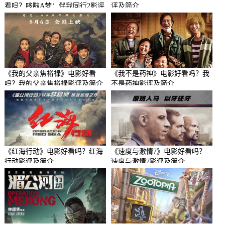
看吗？哆啦A梦：伴我同行2影评
评及简介
及简介
《我的父亲焦裕禄》电影好看
《我不是药神》电影好看吗？我
吗？我的父亲焦裕禄影评及简介
不是药神影评及简介
《红海行动》电影好看吗？红海
《速度与激情7》电影好看吗？
行动影评及简介
速度与激情7影评及简介