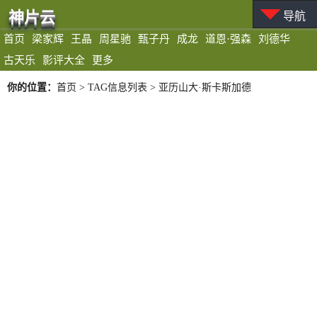
神片云
导航
首页
梁家辉
王晶
周星驰
甄子丹
成龙
道恩·强森
刘德华
古天乐
影评大全
更多
你的位置：
首页
> TAG信息列表 > 亚历山大·斯卡斯加德