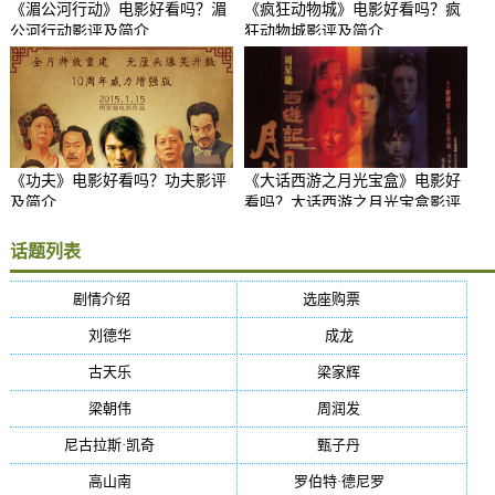
《湄公河行动》电影好看吗？湄
《疯狂动物城》电影好看吗？疯
公河行动影评及简介
狂动物城影评及简介
《功夫》电影好看吗？功夫影评
《大话西游之月光宝盒》电影好
及简介
看吗？大话西游之月光宝盒影评
及简介
话题列表
剧情介绍
(5384)
选座购票
(5384)
刘德华
(50)
成龙
(46)
古天乐
(40)
梁家辉
(38)
梁朝伟
(37)
周润发
(36)
尼古拉斯·凯奇
(34)
甄子丹
(34)
高山南
(33)
罗伯特·德尼罗
(32)