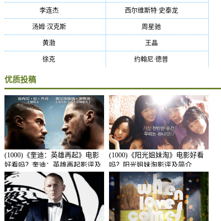
李连杰
(29)
西尔维斯特·史泰龙
(29)
汤姆·汉克斯
(27)
周星驰
(27)
黄渤
(27)
王晶
(26)
徐克
(26)
约翰尼·德普
(25)
优质投稿
(1000)《奎迪：英雄再起》电影
(1000)《阳光姐妹淘》电影好看
好看吗？奎迪：英雄再起影评及
吗？阳光姐妹淘影评及简介
简介