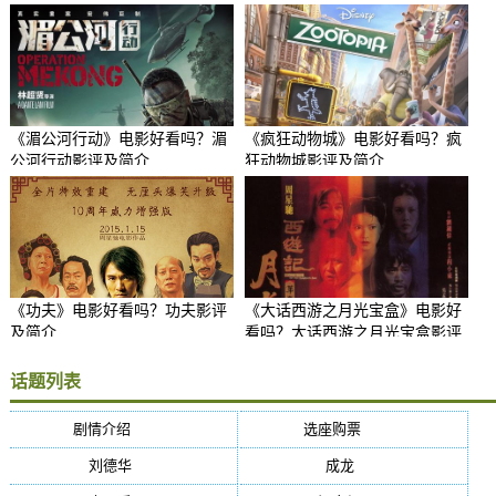
《湄公河行动》电影好看吗？湄
《疯狂动物城》电影好看吗？疯
公河行动影评及简介
狂动物城影评及简介
《功夫》电影好看吗？功夫影评
《大话西游之月光宝盒》电影好
及简介
看吗？大话西游之月光宝盒影评
及简介
话题列表
剧情介绍
(5384)
选座购票
(5384)
刘德华
(50)
成龙
(46)