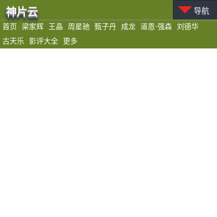
神片云
导航
首页
梁家辉
王晶
周星驰
甄子丹
成龙
道恩·强森
刘德华
古天乐
影评大全
更多