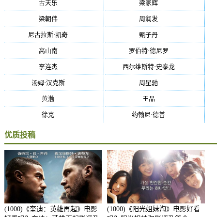
古天乐
(40)
梁家辉
(38)
梁朝伟
(37)
周润发
(36)
尼古拉斯·凯奇
(34)
甄子丹
(34)
高山南
(33)
罗伯特·德尼罗
(32)
李连杰
(29)
西尔维斯特·史泰龙
(29)
汤姆·汉克斯
(27)
周星驰
(27)
黄渤
(27)
王晶
(26)
徐克
(26)
约翰尼·德普
(25)
优质投稿
(1000)《奎迪：英雄再起》电影
(1000)《阳光姐妹淘》电影好看