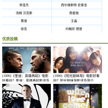
李连杰
(29)
西尔维斯特·史泰龙
(29)
汤姆·汉克斯
(27)
周星驰
(27)
黄渤
(27)
王晶
(26)
徐克
(26)
约翰尼·德普
(25)
优质投稿
(1000)《奎迪：英雄再起》电影
(1000)《阳光姐妹淘》电影好看
好看吗？奎迪：英雄再起影评及
吗？阳光姐妹淘影评及简介
简介