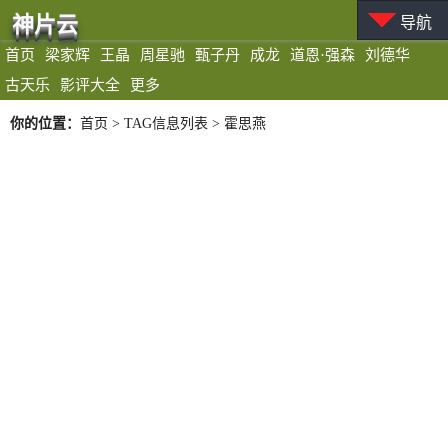
神片云
导航
首页
梁家辉
王晶
周星驰
甄子丹
成龙
道恩·强森
刘德华
古天乐
影评大全
更多
你的位置：
首页
> TAG信息列表 > 霍思燕