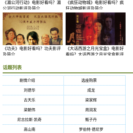
《湄公河行动》电影好看吗？湄
《疯狂动物城》电影好看吗？疯
公河行动影评及简介
狂动物城影评及简介
《功夫》电影好看吗？功夫影评
《大话西游之月光宝盒》电影好
及简介
看吗？大话西游之月光宝盒影评
及简介
话题列表
剧情介绍
(5384)
选座购票
(5384)
刘德华
(50)
成龙
(46)
古天乐
(40)
梁家辉
(38)
梁朝伟
(37)
周润发
(36)
尼古拉斯·凯奇
(34)
甄子丹
(34)
高山南
(33)
罗伯特·德尼罗
(32)