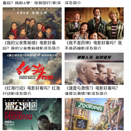
看吗？哆啦A梦：伴我同行2影评
评及简介
及简介
《我的父亲焦裕禄》电影好看
《我不是药神》电影好看吗？我
吗？我的父亲焦裕禄影评及简介
不是药神影评及简介
《红海行动》电影好看吗？红海
《速度与激情7》电影好看吗？
行动影评及简介
速度与激情7影评及简介