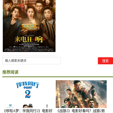
推荐阅读
《哆啦A梦：伴我同行2》电影好
《战狼2》电影好看吗？战狼2影