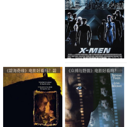
《碧海奇缘》电影好看吗？碧
《众神与野兽》电影好看吗？
海奇缘影评及简介
众神与野兽影评及简介