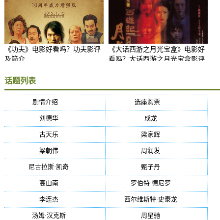
《功夫》电影好看吗？功夫影评
《大话西游之月光宝盒》电影好
及简介
看吗？大话西游之月光宝盒影评
及简介
话题列表
剧情介绍
(5384)
选座购票
(5384)
刘德华
(50)
成龙
(46)
古天乐
(40)
梁家辉
(38)
梁朝伟
(37)
周润发
(36)
尼古拉斯·凯奇
(34)
甄子丹
(34)
高山南
(33)
罗伯特·德尼罗
(32)
李连杰
(29)
西尔维斯特·史泰龙
(29)
汤姆·汉克斯
(27)
周星驰
(27)