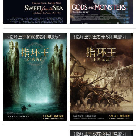
《指环王：护戒使者》电影好
《指环王：王者无敌》电影好
看吗？指环王：护戒使者影评
看吗？指环王：王者无敌影评
及简介
及简介
《指环王：双塔奇兵》电影好