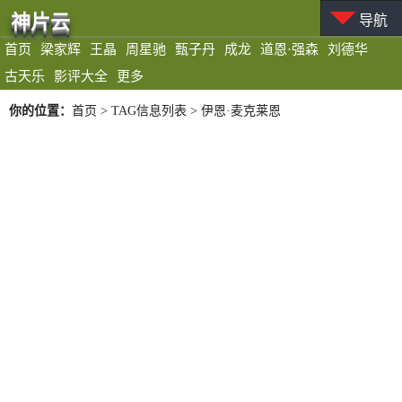
神片云
导航
首页
梁家辉
王晶
周星驰
甄子丹
成龙
道恩·强森
刘德华
古天乐
影评大全
更多
你的位置：
首页
> TAG信息列表 > 伊恩·麦克莱恩