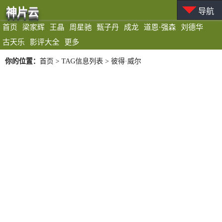
神片云
导航
首页
梁家辉
王晶
周星驰
甄子丹
成龙
道恩·强森
刘德华
古天乐
影评大全
更多
你的位置：
首页
> TAG信息列表 > 彼得·威尔