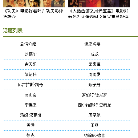
《功夫》电影好看吗？功夫影评
《大话西游之月光宝盒》电影好
及简介
看吗？大话西游之月光宝盒影评
及简介
话题列表
剧情介绍
(5384)
选座购票
(5384)
刘德华
(50)
成龙
(46)
古天乐
(40)
梁家辉
(38)
梁朝伟
(37)
周润发
(36)
尼古拉斯·凯奇
(34)
甄子丹
(34)
高山南
(33)
罗伯特·德尼罗
(32)
李连杰
(29)
西尔维斯特·史泰龙
(29)
汤姆·汉克斯
(27)
周星驰
(27)
黄渤
(27)
王晶
(26)
徐克
(26)
约翰尼·德普
(25)