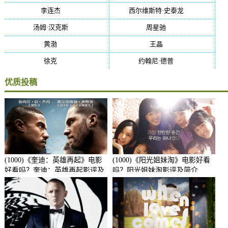
李连杰
(29)
西尔维斯特·史泰龙
(29)
汤姆·汉克斯
(27)
周星驰
(27)
黄渤
(27)
王晶
(26)
徐克
(26)
约翰尼·德普
(25)
优质投稿
(1000)《奎迪：英雄再起》电影
(1000)《阳光姐妹淘》电影好看
好看吗？奎迪：英雄再起影评及
吗？阳光姐妹淘影评及简介
简介