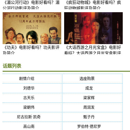
《湄公河行动》电影好看吗？湄
《疯狂动物城》电影好看吗？疯
公河行动影评及简介
狂动物城影评及简介
《功夫》电影好看吗？功夫影评
《大话西游之月光宝盒》电影好
及简介
看吗？大话西游之月光宝盒影评
及简介
话题列表
剧情介绍
(5384)
选座购票
(5384)
刘德华
(50)
成龙
(46)
古天乐
(40)
梁家辉
(38)
梁朝伟
(37)
周润发
(36)
尼古拉斯·凯奇
(34)
甄子丹
(34)
高山南
(33)
罗伯特·德尼罗
(32)