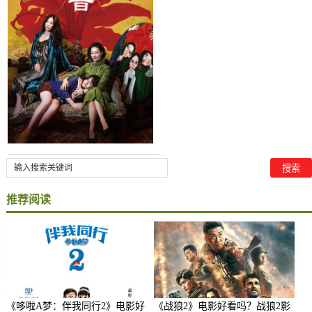
推荐阅读
《哆啦A梦：伴我同行2》电影好
《战狼2》电影好看吗？战狼2影