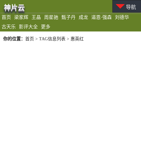
神片云
导航
首页
梁家辉
王晶
周星驰
甄子丹
成龙
道恩·强森
刘德华
古天乐
影评大全
更多
你的位置：
首页
> TAG信息列表 > 惠英红