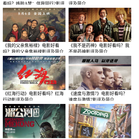
看吗？哆啦A梦：伴我同行2影评
评及简介
及简介
《我的父亲焦裕禄》电影好看
《我不是药神》电影好看吗？我
吗？我的父亲焦裕禄影评及简介
不是药神影评及简介
《红海行动》电影好看吗？红海
《速度与激情7》电影好看吗？
行动影评及简介
速度与激情7影评及简介