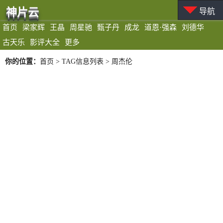
神片云
导航
首页
梁家辉
王晶
周星驰
甄子丹
成龙
道恩·强森
刘德华
古天乐
影评大全
更多
你的位置：
首页
> TAG信息列表 > 周杰伦