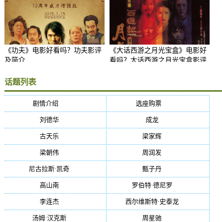
《功夫》电影好看吗？功夫影评
《大话西游之月光宝盒》电影好
及简介
看吗？大话西游之月光宝盒影评
及简介
话题列表
剧情介绍
(5384)
选座购票
(5384)
刘德华
(50)
成龙
(46)
古天乐
(40)
梁家辉
(38)
梁朝伟
(37)
周润发
(36)
尼古拉斯·凯奇
(34)
甄子丹
(34)
高山南
(33)
罗伯特·德尼罗
(32)
李连杰
(29)
西尔维斯特·史泰龙
(29)
汤姆·汉克斯
(27)
周星驰
(27)